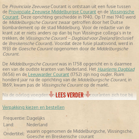
De
Provinciale Zeeuwse
Courant is ontstaan uit een fusie tussen
de
Provinciale Zeeuwse Middelburgse Courant
en de
Vlissingsche
Courant
. Deze oprichting geschiedde in 1940. Op 17 mei 1940 werd
de
Middelburgsche Courant
zwaar getroffen door het Duitse
bombardement op de stad Middelburg. Voor de redactie van de
krant zat er niets anders op dan bij hun Vlissingse collega’s in te
trekken, de
Vlissingsche Courant – Dagblad voor Zeeland
(inclusief
de
Breskensche Courant
). Voordat deze fusie plaatsvond, werd in
1933 de
Goesche Courant
opgenomen door de
Middelburgsche
Courant
.
De
Middelburgsche Courant
was in 1758 opgericht en is daarmee
een van de oudste kranten van Nederland. Het
Haarlems Dagblad
(1656) en de
Leeuwarder Courant
(1752) zijn nog ouder. Ruim
honderd jaar na de oprichting van de
Middelburgsche Courant
, in
1869, kwam pas de
Vlissingsche Courant
op de markt.
LEES VERDER
Na de oorlog voegden nog twee Zeeuwse couranten zich toe bij
de
Provinciale Zeeuwse Courant
, zoals
Vrije Stemmen
(Dagblad
voor Zeeland, 1945) in 1946 en in 1998 kwam daar ook
Verpakking kiezen en bestellen
de
Zierikzeesche Nieuwsbode
bij. Dit was de voorloper van
de Zierikzeesche Courant die voor het eerst in 1797 was
Frequentie:
Dagelijks
verschenen.
Land:
Nederland
Het hoofdkantoor van de
waarin opgenomen de Middelburgsche, Vlissingsche,
Proviciale Zeeuwse Courant
was sinds
Ondertitel:
1940 in Vlissingen gevestigd. In 2003 verhuisde het kantoor naar
Goesche en Breskensche courant