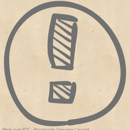
Goes. Tegenwoordig is Vlissingen weer de thuishaven van de
krant.
Meer over PZC - Provinciale Zeeuwse Courant