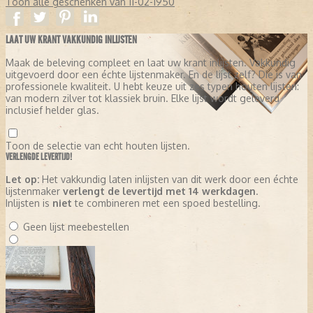
Toon alle geschenken van 11-02-1950
LAAT UW KRANT VAKKUNDIG INLIJSTEN
Maak de beleving compleet en laat uw krant inlijsten. Vakkundig
uitgevoerd door een échte lijstenmaker. En de lijst zelf? Die is van
professionele kwaliteit. U hebt keuze uit zes typen houten lijsten:
van modern zilver tot klassiek bruin. Elke lijst wordt geleverd
inclusief helder glas.
Toon de selectie van echt houten lijsten.
VERLENGDE LEVERTIJD!
Let op:
Het vakkundig laten inlijsten van dit werk door een échte
lijstenmaker
verlengt de levertijd met 14 werkdagen
.
Inlijsten is
niet
te combineren met een spoed bestelling.
Geen lijst meebestellen