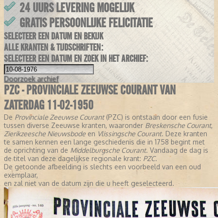
24 UURS LEVERING MOGELIJK
GRATIS PERSOONLIJKE FELICITATIE
SELECTEER EEN DATUM EN BEKIJK
ALLE KRANTEN & TIJDSCHRIFTEN:
SELECTEER EEN DATUM EN ZOEK IN HET ARCHIEF:
Doorzoek
archief
PZC - PROVINCIALE ZEEUWSE COURANT VAN
ZATERDAG 11-02-1950
De
Provinciale Zeeuwse Courant
(PZC) is ontstaan door een fusie
tussen diverse Zeeuwse kranten, waaronder
Breskensche Courant
,
Zierikzeesche Nieuwsbode
en
Vlissingsche Courant
. Deze kranten
te samen kennen een lange geschiedenis die in 1758 begint met
de oprichting van de
Middelburgsche Courant
. Vandaag de dag is
de titel van deze dagelijkse regionale krant:
PZC
.
De getoonde afbeelding is slechts een voorbeeld van een oud
exemplaar,
en zal niet van de datum zijn die u heeft geselecteerd.