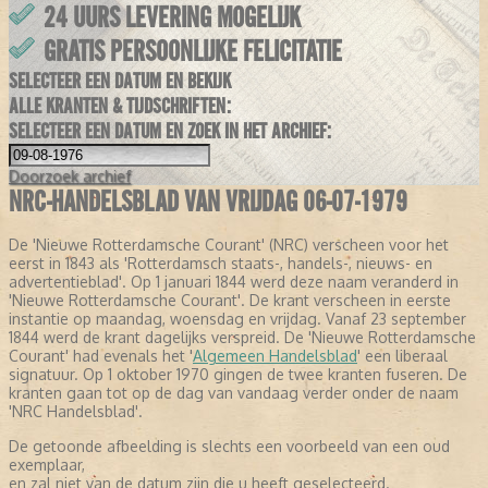
24 UURS LEVERING MOGELIJK
GRATIS PERSOONLIJKE FELICITATIE
SELECTEER EEN DATUM EN BEKIJK
ALLE KRANTEN & TIJDSCHRIFTEN:
SELECTEER EEN DATUM EN ZOEK IN HET ARCHIEF:
Doorzoek
archief
NRC-HANDELSBLAD VAN VRIJDAG 06-07-1979
De 'Nieuwe Rotterdamsche Courant' (NRC) verscheen voor het
eerst in 1843 als 'Rotterdamsch staats-, handels-, nieuws- en
advertentieblad'. Op 1 januari 1844 werd deze naam veranderd in
'Nieuwe Rotterdamsche Courant'. De krant verscheen in eerste
instantie op maandag, woensdag en vrijdag. Vanaf 23 september
1844 werd de krant dagelijks verspreid. De 'Nieuwe Rotterdamsche
Courant' had evenals het '
Algemeen Handelsblad
' een liberaal
signatuur. Op 1 oktober 1970 gingen de twee kranten fuseren. De
kranten gaan tot op de dag van vandaag verder onder de naam
'NRC Handelsblad'.
De getoonde afbeelding is slechts een voorbeeld van een oud
exemplaar,
en zal niet van de datum zijn die u heeft geselecteerd.