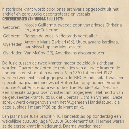
historische krant wordt door onze archivaris opgezocht uit het
archief en zorgvuldig gecontroleerd en verpakt!
GEBEURTENISSEN VAN VRIJDAG 6 JULI 1979 :
Nicol·s Guillermo, tweede zoon van prinses Christina
Geboren:
en JorgeGuillermo
Geboren:
Remon de Vries, Nederlands voetballer
Antonio Maria Barbieri (86), Uruguayaans kardinaal-
Overleden:
aartsbisschop van Montevideo
Overleden:
Van McCoy (39), Amerikaans discoproducer
De fusie tussen de twee kranten moest geleidelijk zichtbaar
worden. Daarom besloten de redacties van de twee kranten de
abonnees eerst te laten wennen. Van 1970 tot en met 1972
werden twee edities uitgegegeven. In 'NRC Handelsblad' was een
speciale pagina met nieuws uit Rotterdam opgenomen. Voor de
abonnees uit Amsterdam werd de editie 'Handelsblad NRC' met
een speciale pagina over Amsterdam uitgegeven. Het motto van
de gefuseerde krant luidt: Lux et Libertas (Licht en Vrijheid). Deze
spreuk werd overgenoven van het 'Algemeen Handelsblad', die
deze al sinds 1 maart 1928 op de krant prijkt.
Een jaar na de fusie bracht NRC Handelsblad op donderdag een
wekelijkse cultuurbijlage 'Cultuur Supplement' uit. Hiermee waren
ze de eerste krant in Nederland. Daarna werden meer