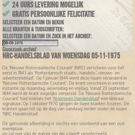
24 UURS LEVERING MOGELIJK
GRATIS PERSOONLIJKE FELICITATIE
SELECTEER EEN DATUM EN BEKIJK
ALLE KRANTEN & TIJDSCHRIFTEN:
SELECTEER EEN DATUM EN ZOEK IN HET ARCHIEF:
Doorzoek
archief
NRC-HANDELSBLAD VAN WOENSDAG 05-11-1975
De 'Nieuwe Rotterdamsche Courant' (NRC) verscheen voor het
eerst in 1843 als 'Rotterdamsch staats-, handels-, nieuws- en
advertentieblad'. Op 1 januari 1844 werd deze naam veranderd in
'Nieuwe Rotterdamsche Courant'. De krant verscheen in eerste
instantie op maandag, woensdag en vrijdag. Vanaf 23 september
1844 werd de krant dagelijks verspreid. De 'Nieuwe Rotterdamsche
Courant' had evenals het '
Algemeen Handelsblad
' een liberaal
signatuur. Op 1 oktober 1970 gingen de twee kranten fuseren. De
kranten gaan tot op de dag van vandaag verder onder de naam
'NRC Handelsblad'.
De getoonde afbeelding is slechts een voorbeeld van een oud
exemplaar,
en zal niet van de datum zijn die u heeft geselecteerd.