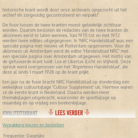
historische krant wordt door onze archivaris opgezocht uit het
archief en zorgvuldig gecontroleerd en verpakt!
De fusie tussen de twee kranten moest geleidelijk zichtbaar
worden. Daarom besloten de redacties van de twee kranten de
abonnees eerst te laten wennen. Van 1970 tot en met 1972
werden twee edities uitgegegeven. In 'NRC Handelsblad' was een
speciale pagina met nieuws uit Rotterdam opgenomen. Voor de
abonnees uit Amsterdam werd de editie 'Handelsblad NRC' met
een speciale pagina over Amsterdam uitgegeven. Het motto van
de gefuseerde krant luidt: Lux et Libertas (Licht en Vrijheid). Deze
spreuk werd overgenoven van het 'Algemeen Handelsblad', die
deze al sinds 1 maart 1928 op de krant prijkt.
Een jaar na de fusie bracht NRC Handelsblad op donderdag een
wekelijkse cultuurbijlage 'Cultuur Supplement' uit. Hiermee waren
ze de eerste krant in Nederland. Daarna werden meer
themabijlagen uitgebracht, waaronder de sportbijlage op
maandag en op vrijdag een boekenbijlage.
LEES VERDER
KWALITEITSKRANT
NRC Handelsblad profileert zich als een kwaliteitskrant. Ze
Verpakking kiezen en bestellen
richt zich met name op berichtgevingen over politiek, economie,
opinie, buitenland en kunst. De krant staat bekend om haar
Frequentie:
Dagelijks