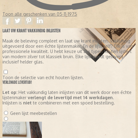
Toon alle geschenken van 05-11-1975
LAAT UW KRANT VAKKUNDIG INLIJSTEN
Maak de beleving compleet en laat uw krant inlijsten. Vakkundig
uitgevoerd door een échte lijstenmaker. En de lijst zelf? Die is van
professionele kwaliteit. U hebt keuze uit zes typen houten lijsten:
van modern zilver tot klassiek bruin. Elke lijst wordt geleverd
inclusief helder glas.
Toon de selectie van echt houten lijsten.
VERLENGDE LEVERTIJD!
Let op:
Het vakkundig laten inlijsten van dit werk door een échte
lijstenmaker
verlengt de levertijd met 14 werkdagen
.
Inlijsten is
niet
te combineren met een spoed bestelling.
Geen lijst meebestellen