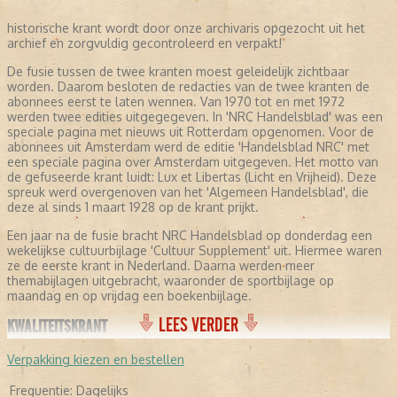
historische krant wordt door onze archivaris opgezocht uit het
archief en zorgvuldig gecontroleerd en verpakt!
De fusie tussen de twee kranten moest geleidelijk zichtbaar
worden. Daarom besloten de redacties van de twee kranten de
abonnees eerst te laten wennen. Van 1970 tot en met 1972
werden twee edities uitgegegeven. In 'NRC Handelsblad' was een
speciale pagina met nieuws uit Rotterdam opgenomen. Voor de
abonnees uit Amsterdam werd de editie 'Handelsblad NRC' met
een speciale pagina over Amsterdam uitgegeven. Het motto van
de gefuseerde krant luidt: Lux et Libertas (Licht en Vrijheid). Deze
spreuk werd overgenoven van het 'Algemeen Handelsblad', die
deze al sinds 1 maart 1928 op de krant prijkt.
Een jaar na de fusie bracht NRC Handelsblad op donderdag een
wekelijkse cultuurbijlage 'Cultuur Supplement' uit. Hiermee waren
ze de eerste krant in Nederland. Daarna werden meer
themabijlagen uitgebracht, waaronder de sportbijlage op
maandag en op vrijdag een boekenbijlage.
LEES VERDER
KWALITEITSKRANT
NRC Handelsblad profileert zich als een kwaliteitskrant. Ze
Verpakking kiezen en bestellen
richt zich met name op berichtgevingen over politiek, economie,
opinie, buitenland en kunst. De krant staat bekend om haar
Frequentie:
Dagelijks