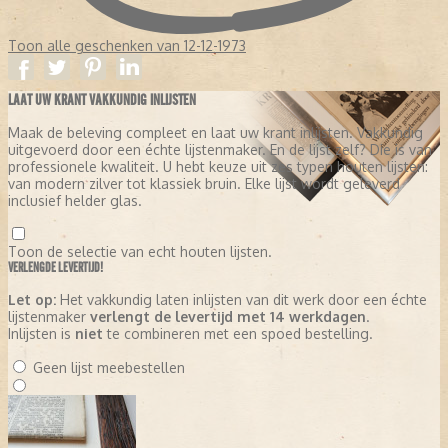
Toon alle geschenken van 12-12-1973
LAAT UW KRANT VAKKUNDIG INLIJSTEN
Maak de beleving compleet en laat uw krant inlijsten. Vakkundig
uitgevoerd door een échte lijstenmaker. En de lijst zelf? Die is van
professionele kwaliteit. U hebt keuze uit zes typen houten lijsten:
van modern zilver tot klassiek bruin. Elke lijst wordt geleverd
inclusief helder glas.
Toon de selectie van echt houten lijsten.
VERLENGDE LEVERTIJD!
Let op:
Het vakkundig laten inlijsten van dit werk door een échte
lijstenmaker
verlengt de levertijd met 14 werkdagen
.
Inlijsten is
niet
te combineren met een spoed bestelling.
Geen lijst meebestellen