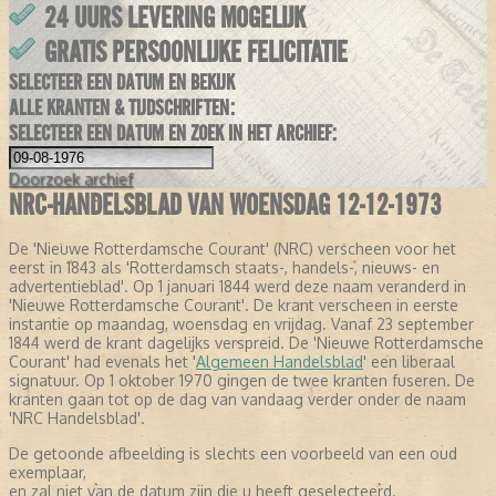
24 UURS LEVERING MOGELIJK
GRATIS PERSOONLIJKE FELICITATIE
SELECTEER EEN DATUM EN BEKIJK
ALLE KRANTEN & TIJDSCHRIFTEN:
SELECTEER EEN DATUM EN ZOEK IN HET ARCHIEF:
Doorzoek
archief
NRC-HANDELSBLAD VAN WOENSDAG 12-12-1973
De 'Nieuwe Rotterdamsche Courant' (NRC) verscheen voor het
eerst in 1843 als 'Rotterdamsch staats-, handels-, nieuws- en
advertentieblad'. Op 1 januari 1844 werd deze naam veranderd in
'Nieuwe Rotterdamsche Courant'. De krant verscheen in eerste
instantie op maandag, woensdag en vrijdag. Vanaf 23 september
1844 werd de krant dagelijks verspreid. De 'Nieuwe Rotterdamsche
Courant' had evenals het '
Algemeen Handelsblad
' een liberaal
signatuur. Op 1 oktober 1970 gingen de twee kranten fuseren. De
kranten gaan tot op de dag van vandaag verder onder de naam
'NRC Handelsblad'.
De getoonde afbeelding is slechts een voorbeeld van een oud
exemplaar,
en zal niet van de datum zijn die u heeft geselecteerd.