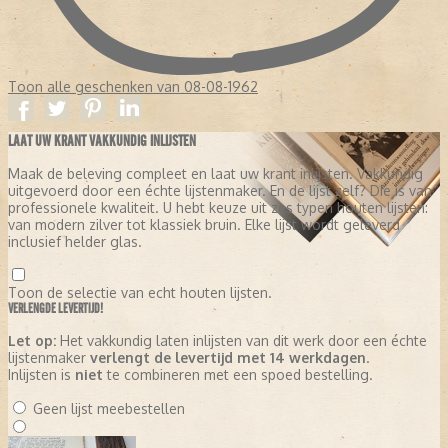
Toon alle geschenken van 08-08-1962
LAAT UW KRANT VAKKUNDIG INLIJSTEN
Maak de beleving compleet en laat uw krant inlijsten. Vakkundig
uitgevoerd door een échte lijstenmaker. En de lijst zelf? Die is van
professionele kwaliteit. U hebt keuze uit zes typen houten lijsten:
van modern zilver tot klassiek bruin. Elke lijst wordt geleverd
inclusief helder glas.
Toon de selectie van echt houten lijsten.
VERLENGDE LEVERTIJD!
Let op:
Het vakkundig laten inlijsten van dit werk door een échte
lijstenmaker
verlengt de levertijd met 14 werkdagen
.
Inlijsten is
niet
te combineren met een spoed bestelling.
Geen lijst meebestellen