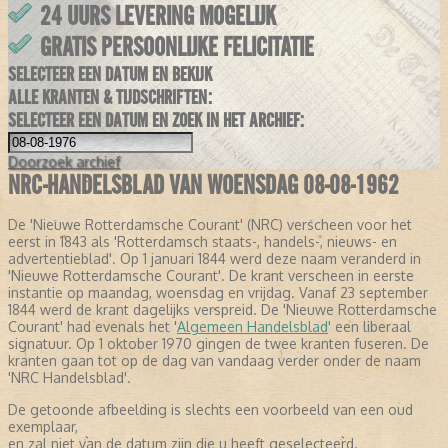
24 UURS LEVERING MOGELIJK
GRATIS PERSOONLIJKE FELICITATIE
SELECTEER EEN DATUM EN BEKIJK
ALLE KRANTEN & TIJDSCHRIFTEN:
SELECTEER EEN DATUM EN ZOEK IN HET ARCHIEF:
Doorzoek
archief
NRC-HANDELSBLAD VAN WOENSDAG 08-08-1962
De 'Nieuwe Rotterdamsche Courant' (NRC) verscheen voor het
eerst in 1843 als 'Rotterdamsch staats-, handels-, nieuws- en
advertentieblad'. Op 1 januari 1844 werd deze naam veranderd in
'Nieuwe Rotterdamsche Courant'. De krant verscheen in eerste
instantie op maandag, woensdag en vrijdag. Vanaf 23 september
1844 werd de krant dagelijks verspreid. De 'Nieuwe Rotterdamsche
Courant' had evenals het '
Algemeen Handelsblad
' een liberaal
signatuur. Op 1 oktober 1970 gingen de twee kranten fuseren. De
kranten gaan tot op de dag van vandaag verder onder de naam
'NRC Handelsblad'.
De getoonde afbeelding is slechts een voorbeeld van een oud
exemplaar,
en zal niet van de datum zijn die u heeft geselecteerd.