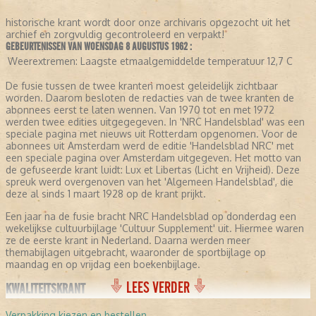
historische krant wordt door onze archivaris opgezocht uit het
archief en zorgvuldig gecontroleerd en verpakt!
GEBEURTENISSEN VAN WOENSDAG 8 AUGUSTUS 1962 :
Weerextremen:
Laagste etmaalgemiddelde temperatuur 12,7 C
De fusie tussen de twee kranten moest geleidelijk zichtbaar
worden. Daarom besloten de redacties van de twee kranten de
abonnees eerst te laten wennen. Van 1970 tot en met 1972
werden twee edities uitgegegeven. In 'NRC Handelsblad' was een
speciale pagina met nieuws uit Rotterdam opgenomen. Voor de
abonnees uit Amsterdam werd de editie 'Handelsblad NRC' met
een speciale pagina over Amsterdam uitgegeven. Het motto van
de gefuseerde krant luidt: Lux et Libertas (Licht en Vrijheid). Deze
spreuk werd overgenoven van het 'Algemeen Handelsblad', die
deze al sinds 1 maart 1928 op de krant prijkt.
Een jaar na de fusie bracht NRC Handelsblad op donderdag een
wekelijkse cultuurbijlage 'Cultuur Supplement' uit. Hiermee waren
ze de eerste krant in Nederland. Daarna werden meer
themabijlagen uitgebracht, waaronder de sportbijlage op
maandag en op vrijdag een boekenbijlage.
LEES VERDER
KWALITEITSKRANT
NRC Handelsblad profileert zich als een kwaliteitskrant. Ze
Verpakking kiezen en bestellen