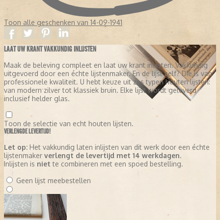
Toon alle geschenken van 14-09-1941
LAAT UW KRANT VAKKUNDIG INLIJSTEN
Maak de beleving compleet en laat uw krant inlijsten. Vakkundig
uitgevoerd door een échte lijstenmaker. En de lijst zelf? Die is van
professionele kwaliteit. U hebt keuze uit zes typen houten lijsten:
van modern zilver tot klassiek bruin. Elke lijst wordt geleverd
inclusief helder glas.
Toon de selectie van echt houten lijsten.
VERLENGDE LEVERTIJD!
Let op:
Het vakkundig laten inlijsten van dit werk door een échte
lijstenmaker
verlengt de levertijd met 14 werkdagen
.
Inlijsten is
niet
te combineren met een spoed bestelling.
Geen lijst meebestellen