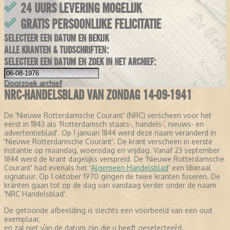
24 UURS LEVERING MOGELIJK
GRATIS PERSOONLIJKE FELICITATIE
SELECTEER EEN DATUM EN BEKIJK
ALLE KRANTEN & TIJDSCHRIFTEN:
SELECTEER EEN DATUM EN ZOEK IN HET ARCHIEF:
Doorzoek
archief
NRC-HANDELSBLAD VAN ZONDAG 14-09-1941
De 'Nieuwe Rotterdamsche Courant' (NRC) verscheen voor het
eerst in 1843 als 'Rotterdamsch staats-, handels-, nieuws- en
advertentieblad'. Op 1 januari 1844 werd deze naam veranderd in
'Nieuwe Rotterdamsche Courant'. De krant verscheen in eerste
instantie op maandag, woensdag en vrijdag. Vanaf 23 september
1844 werd de krant dagelijks verspreid. De 'Nieuwe Rotterdamsche
Courant' had evenals het '
Algemeen Handelsblad
' een liberaal
signatuur. Op 1 oktober 1970 gingen de twee kranten fuseren. De
kranten gaan tot op de dag van vandaag verder onder de naam
'NRC Handelsblad'.
De getoonde afbeelding is slechts een voorbeeld van een oud
exemplaar,
en zal niet van de datum zijn die u heeft geselecteerd.