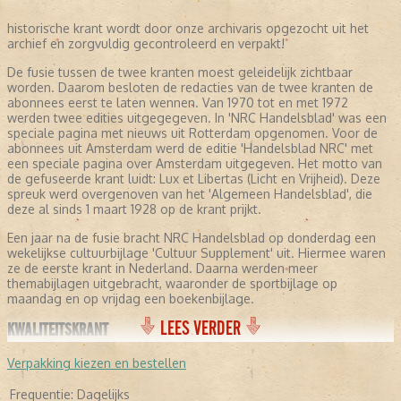
historische krant wordt door onze archivaris opgezocht uit het
archief en zorgvuldig gecontroleerd en verpakt!
De fusie tussen de twee kranten moest geleidelijk zichtbaar
worden. Daarom besloten de redacties van de twee kranten de
abonnees eerst te laten wennen. Van 1970 tot en met 1972
werden twee edities uitgegegeven. In 'NRC Handelsblad' was een
speciale pagina met nieuws uit Rotterdam opgenomen. Voor de
abonnees uit Amsterdam werd de editie 'Handelsblad NRC' met
een speciale pagina over Amsterdam uitgegeven. Het motto van
de gefuseerde krant luidt: Lux et Libertas (Licht en Vrijheid). Deze
spreuk werd overgenoven van het 'Algemeen Handelsblad', die
deze al sinds 1 maart 1928 op de krant prijkt.
Een jaar na de fusie bracht NRC Handelsblad op donderdag een
wekelijkse cultuurbijlage 'Cultuur Supplement' uit. Hiermee waren
ze de eerste krant in Nederland. Daarna werden meer
themabijlagen uitgebracht, waaronder de sportbijlage op
maandag en op vrijdag een boekenbijlage.
LEES VERDER
KWALITEITSKRANT
NRC Handelsblad profileert zich als een kwaliteitskrant. Ze
Verpakking kiezen en bestellen
richt zich met name op berichtgevingen over politiek, economie,
opinie, buitenland en kunst. De krant staat bekend om haar
Frequentie:
Dagelijks