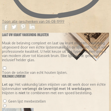
Toon alle geschenken van 06-08-1999
LAAT UW KRANT VAKKUNDIG INLIJSTEN
Maak de beleving compleet en laat uw krant inlijsten. Vakkundig
uitgevoerd door een échte lijstenmaker. En de lijst zelf? Die is van
professionele kwaliteit. U hebt keuze uit zes typen houten lijsten:
van modern zilver tot klassiek bruin. Elke lijst wordt geleverd
inclusief helder glas.
Toon de selectie van echt houten lijsten.
VERLENGDE LEVERTIJD!
Let op:
Het vakkundig laten inlijsten van dit werk door een échte
lijstenmaker
verlengt de levertijd met 14 werkdagen
.
Inlijsten is
niet
te combineren met een spoed bestelling.
Geen lijst meebestellen