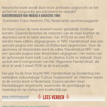
historische krant wordt door onze archivaris opgezocht uit het
archief en zorgvuldig gecontroleerd en verpakt!
GEBEURTENISSEN VAN VRIJDAG 6 AUGUSTUS 1999 :
Overleden:
Frans Henrichs (76), Nederlands sportverslaggever
De fusie tussen de twee kranten moest geleidelijk zichtbaar
worden. Daarom besloten de redacties van de twee kranten de
abonnees eerst te laten wennen. Van 1970 tot en met 1972
werden twee edities uitgegegeven. In 'NRC Handelsblad' was een
speciale pagina met nieuws uit Rotterdam opgenomen. Voor de
abonnees uit Amsterdam werd de editie 'Handelsblad NRC' met
een speciale pagina over Amsterdam uitgegeven. Het motto van
de gefuseerde krant luidt: Lux et Libertas (Licht en Vrijheid). Deze
spreuk werd overgenoven van het 'Algemeen Handelsblad', die
deze al sinds 1 maart 1928 op de krant prijkt.
Een jaar na de fusie bracht NRC Handelsblad op donderdag een
wekelijkse cultuurbijlage 'Cultuur Supplement' uit. Hiermee waren
ze de eerste krant in Nederland. Daarna werden meer
themabijlagen uitgebracht, waaronder de sportbijlage op
maandag en op vrijdag een boekenbijlage.
LEES VERDER
KWALITEITSKRANT
NRC Handelsblad profileert zich als een kwaliteitskrant. Ze
Verpakking kiezen en bestellen