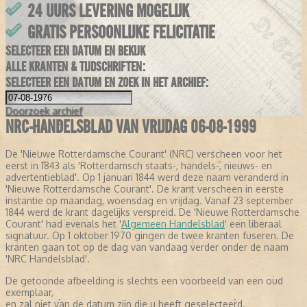
24 UURS LEVERING MOGELIJK
GRATIS PERSOONLIJKE FELICITATIE
SELECTEER EEN DATUM EN BEKIJK
ALLE KRANTEN & TIJDSCHRIFTEN:
SELECTEER EEN DATUM EN ZOEK IN HET ARCHIEF:
Doorzoek
archief
NRC-HANDELSBLAD VAN VRIJDAG 06-08-1999
De 'Nieuwe Rotterdamsche Courant' (NRC) verscheen voor het
eerst in 1843 als 'Rotterdamsch staats-, handels-, nieuws- en
advertentieblad'. Op 1 januari 1844 werd deze naam veranderd in
'Nieuwe Rotterdamsche Courant'. De krant verscheen in eerste
instantie op maandag, woensdag en vrijdag. Vanaf 23 september
1844 werd de krant dagelijks verspreid. De 'Nieuwe Rotterdamsche
Courant' had evenals het '
Algemeen Handelsblad
' een liberaal
signatuur. Op 1 oktober 1970 gingen de twee kranten fuseren. De
kranten gaan tot op de dag van vandaag verder onder de naam
'NRC Handelsblad'.
De getoonde afbeelding is slechts een voorbeeld van een oud
exemplaar,
en zal niet van de datum zijn die u heeft geselecteerd.