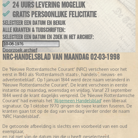
24 UURS LEVERING MOGELIJK
GRATIS PERSOONLIJKE FELICITATIE
SELECTEER EEN DATUM EN BEKIJK
ALLE KRANTEN & TIJDSCHRIFTEN:
SELECTEER EEN DATUM EN ZOEK IN HET ARCHIEF:
Doorzoek
archief
NRC-HANDELSBLAD VAN MAANDAG 02-03-1998
De 'Nieuwe Rotterdamsche Courant' (NRC) verscheen voor het
eerst in 1843 als 'Rotterdamsch staats-, handels-, nieuws- en
advertentieblad'. Op 1 januari 1844 werd deze naam veranderd in
'Nieuwe Rotterdamsche Courant'. De krant verscheen in eerste
instantie op maandag, woensdag en vrijdag. Vanaf 23 september
1844 werd de krant dagelijks verspreid. De 'Nieuwe Rotterdamsche
Courant' had evenals het '
Algemeen Handelsblad
' een liberaal
signatuur. Op 1 oktober 1970 gingen de twee kranten fuseren. De
kranten gaan tot op de dag van vandaag verder onder de naam
'NRC Handelsblad'.
De getoonde afbeelding is slechts een voorbeeld van een oud
exemplaar,
en zal niet van de datum zijn die u heeft geselecteerd.