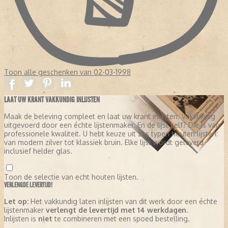
Toon alle geschenken van 02-03-1998
LAAT UW KRANT VAKKUNDIG INLIJSTEN
Maak de beleving compleet en laat uw krant inlijsten. Vakkundig
uitgevoerd door een échte lijstenmaker. En de lijst zelf? Die is van
professionele kwaliteit. U hebt keuze uit zes typen houten lijsten:
van modern zilver tot klassiek bruin. Elke lijst wordt geleverd
inclusief helder glas.
Toon de selectie van echt houten lijsten.
VERLENGDE LEVERTIJD!
Let op:
Het vakkundig laten inlijsten van dit werk door een échte
lijstenmaker
verlengt de levertijd met 14 werkdagen
.
Inlijsten is
niet
te combineren met een spoed bestelling.