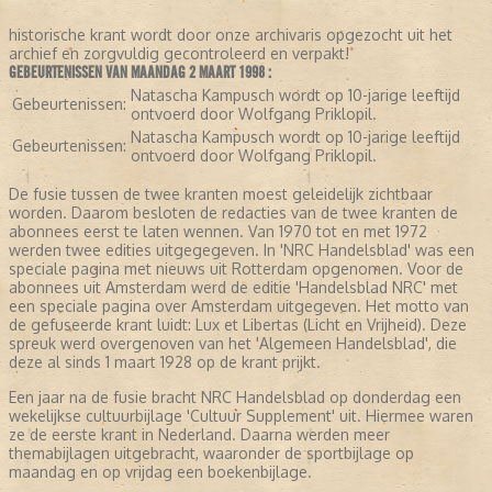
historische krant wordt door onze archivaris opgezocht uit het
archief en zorgvuldig gecontroleerd en verpakt!
GEBEURTENISSEN VAN MAANDAG 2 MAART 1998 :
Natascha Kampusch wordt op 10-jarige leeftijd
Gebeurtenissen:
ontvoerd door Wolfgang Priklopil.
Natascha Kampusch wordt op 10-jarige leeftijd
Gebeurtenissen:
ontvoerd door Wolfgang Priklopil.
De fusie tussen de twee kranten moest geleidelijk zichtbaar
worden. Daarom besloten de redacties van de twee kranten de
abonnees eerst te laten wennen. Van 1970 tot en met 1972
werden twee edities uitgegegeven. In 'NRC Handelsblad' was een
speciale pagina met nieuws uit Rotterdam opgenomen. Voor de
abonnees uit Amsterdam werd de editie 'Handelsblad NRC' met
een speciale pagina over Amsterdam uitgegeven. Het motto van
de gefuseerde krant luidt: Lux et Libertas (Licht en Vrijheid). Deze
spreuk werd overgenoven van het 'Algemeen Handelsblad', die
deze al sinds 1 maart 1928 op de krant prijkt.
Een jaar na de fusie bracht NRC Handelsblad op donderdag een
wekelijkse cultuurbijlage 'Cultuur Supplement' uit. Hiermee waren
ze de eerste krant in Nederland. Daarna werden meer
themabijlagen uitgebracht, waaronder de sportbijlage op
maandag en op vrijdag een boekenbijlage.