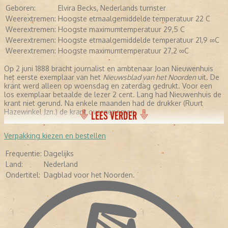
Geboren:
Elvira Becks, Nederlands turnster
Weerextremen:
Hoogste etmaalgemiddelde temperatuur 22 C
Weerextremen:
Hoogste maximumtemperatuur 29,5 C
Weerextremen:
Hoogste etmaalgemiddelde temperatuur 21,9 ∞C
Weerextremen:
Hoogste maximumtemperatuur 27,2 ∞C
Op 2 juni 1888 bracht journalist en ambtenaar Joan Nieuwenhuis
het eerste exemplaar van het
Nieuwsblad van het Noorden
uit. De
krant werd alleen op woensdag en zaterdag gedrukt. Voor een
los exemplaar betaalde de lezer 2 cent. Lang had Nieuwenhuis de
krant niet gerund. Na enkele maanden had de drukker (Ruurt
Hazewinkel Jzn.) de krant overgenomen,
LEES VERDER
Verpakking kiezen en bestellen
Frequentie:
Dagelijks
Land:
Nederland
Ondertitel:
Dagblad voor het Noorden.