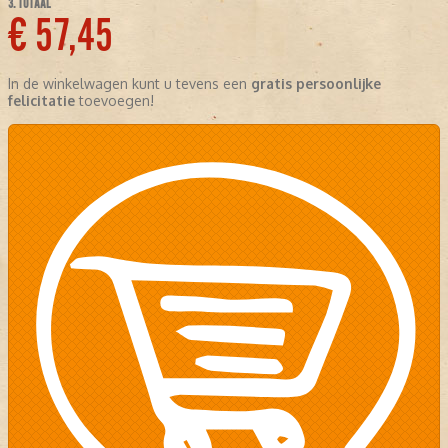
3. TOTAAL
€ 57,45
In de winkelwagen kunt u tevens een
gratis persoonlijke
felicitatie
toevoegen!