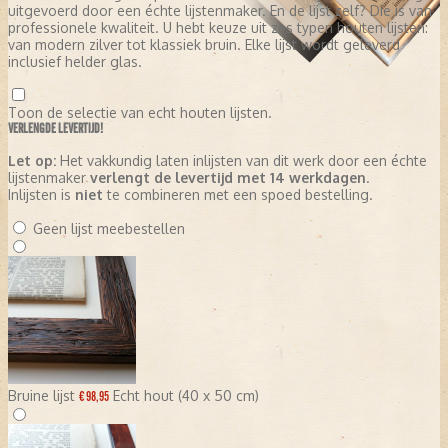
uitgevoerd door een échte lijstenmaker. En de lijst zelf? Die is van
professionele kwaliteit. U hebt keuze uit zes typen houten lijsten:
van modern zilver tot klassiek bruin. Elke lijst wordt geleverd
inclusief helder glas.
Toon de selectie van echt houten lijsten.
VERLENGDE LEVERTIJD!
Let op:
Het vakkundig laten inlijsten van dit werk door een échte
lijstenmaker
verlengt de levertijd met 14 werkdagen
.
Inlijsten is
niet
te combineren met een spoed bestelling.
Geen lijst meebestellen
Bruine lijst
Echt hout (40 x 50 cm)
€ 98,95