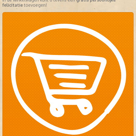
felicitatie
toevoegen!