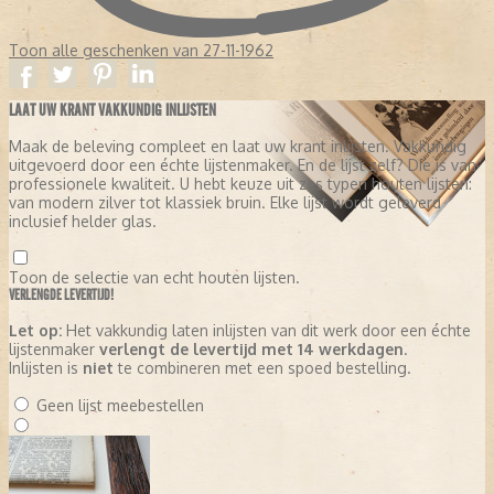
Toon alle geschenken van 27-11-1962
LAAT UW KRANT VAKKUNDIG INLIJSTEN
Maak de beleving compleet en laat uw krant inlijsten. Vakkundig
uitgevoerd door een échte lijstenmaker. En de lijst zelf? Die is van
professionele kwaliteit. U hebt keuze uit zes typen houten lijsten:
van modern zilver tot klassiek bruin. Elke lijst wordt geleverd
inclusief helder glas.
Toon de selectie van echt houten lijsten.
VERLENGDE LEVERTIJD!
Let op:
Het vakkundig laten inlijsten van dit werk door een échte
lijstenmaker
verlengt de levertijd met 14 werkdagen
.
Inlijsten is
niet
te combineren met een spoed bestelling.
Geen lijst meebestellen