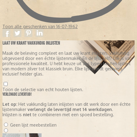
Toon alle geschenken van 16-07-1962
LAAT UW KRANT VAKKUNDIG INLIJSTEN
Maak de beleving compleet en laat uw krant inlijsten. Vakkundig
uitgevoerd door een échte lijstenmaker. En de lijst zelf? Die is van
professionele kwaliteit. U hebt keuze uit zes typen houten lijsten:
van modern zilver tot klassiek bruin. Elke lijst wordt geleverd
inclusief helder glas.
Toon de selectie van echt houten lijsten.
VERLENGDE LEVERTIJD!
Let op:
Het vakkundig laten inlijsten van dit werk door een échte
lijstenmaker
verlengt de levertijd met 14 werkdagen
.
Inlijsten is
niet
te combineren met een spoed bestelling.
Geen lijst meebestellen