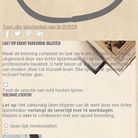
Toon alle geschenken van 16-01-1959
LAAT UW KRANT VAKKUNDIG INLIJSTEN
Maak de beleving compleet en laat uw krant inlijsten. Vakkundig
uitgevoerd door een échte lijstenmaker. En de lijst zelf? Die is van
professionele kwaliteit. U hebt keuze uit zes typen houten lijsten:
van modern zilver tot klassiek bruin. Elke lijst wordt geleverd
inclusief helder glas.
Toon de selectie van echt houten lijsten.
VERLENGDE LEVERTIJD!
Let op:
Het vakkundig laten inlijsten van dit werk door een échte
lijstenmaker
verlengt de levertijd met 14 werkdagen
.
Inlijsten is
niet
te combineren met een spoed bestelling.
Geen lijst meebestellen