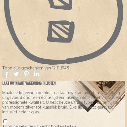
Toon alle geschenken van 12-11-1945
LAAT UW KRANT VAKKUNDIG INLIJSTEN
Maak de beleving compleet en laat uw krant inlijsten. Vakkundig
uitgevoerd door een échte lijstenmaker. En de lijst zelf? Die is van
professionele kwaliteit. U hebt keuze uit zes typen houten lijsten:
van modern zilver tot klassiek bruin. Elke lijst wordt geleverd
inclusief helder glas.
Toon de selectie van echt houten lijsten.