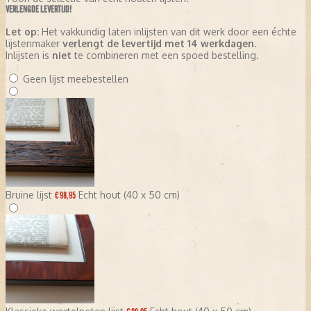
VERLENGDE LEVERTIJD!
Let op:
Het vakkundig laten inlijsten van dit werk door een échte
lijstenmaker
verlengt de levertijd met 14 werkdagen
.
Inlijsten is
niet
te combineren met een spoed bestelling.
Geen lijst meebestellen
Bruine lijst
Echt hout (40 x 50 cm)
€ 98,95