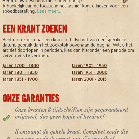
Heeft u uw geschenk met spoed nodig?
Afhankelijk van de locatie in het archief kunt u kiezen voor een
spoedbestelling.
Lees meer...
EEN KRANT ZOEKEN
Bent u op zoek naar een krant of tijdschrift van een specifieke
datum, gebruik dan het zoekblok bovenaan de pagina. Wilt u het
archief doorlopen in perioden, kies dan hieronder een periode om
vervolgens te verfijnen.
Jaren 1700 - 1800
Jaren 1901 - 1950
Jaren 1801 - 1850
Jaren 1951 - 2000
Jaren 1851 - 1900
Jaren 2001 - 2015
ONZE GARANTIES
Onze kranten & tijdschriften zijn gegarandeerd
origineel, dus geen kopie of herdruk!
U ontvangt de gehele krant. Compleet zoals die
vroeger op de deurmat zou zijn gevallen!