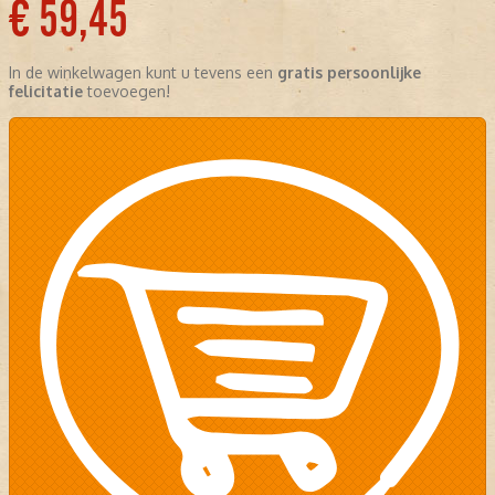
€ 59,45
In de winkelwagen kunt u tevens een
gratis persoonlijke
felicitatie
toevoegen!