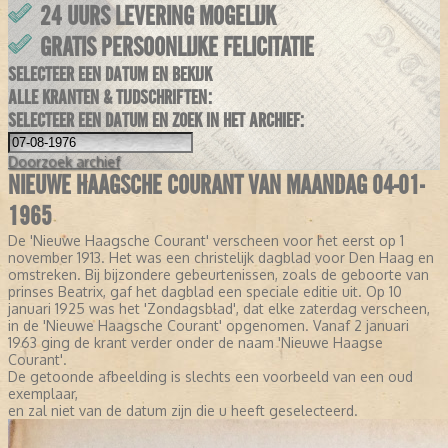
24 UURS LEVERING MOGELIJK
GRATIS PERSOONLIJKE FELICITATIE
SELECTEER EEN DATUM EN BEKIJK
ALLE KRANTEN & TIJDSCHRIFTEN:
SELECTEER EEN DATUM EN ZOEK IN HET ARCHIEF:
Doorzoek
archief
NIEUWE HAAGSCHE COURANT VAN MAANDAG 04-01-
1965
De 'Nieuwe Haagsche Courant' verscheen voor het eerst op 1
november 1913. Het was een christelijk dagblad voor Den Haag en
omstreken. Bij bijzondere gebeurtenissen, zoals de geboorte van
prinses Beatrix, gaf het dagblad een speciale editie uit. Op 10
januari 1925 was het 'Zondagsblad', dat elke zaterdag verscheen,
in de 'Nieuwe Haagsche Courant' opgenomen. Vanaf 2 januari
1963 ging de krant verder onder de naam 'Nieuwe Haagse
Courant'.
De getoonde afbeelding is slechts een voorbeeld van een oud
exemplaar,
en zal niet van de datum zijn die u heeft geselecteerd.