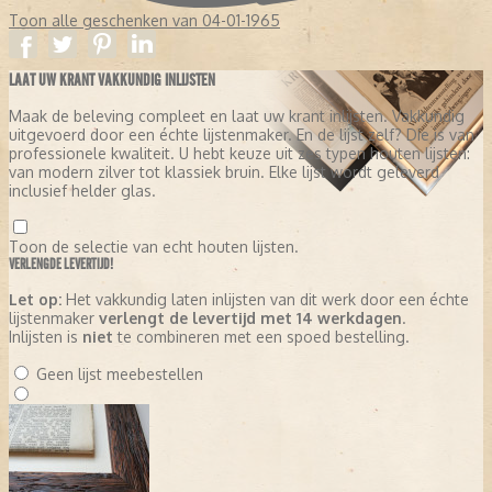
Toon alle geschenken van 04-01-1965
LAAT UW KRANT VAKKUNDIG INLIJSTEN
Maak de beleving compleet en laat uw krant inlijsten. Vakkundig
uitgevoerd door een échte lijstenmaker. En de lijst zelf? Die is van
professionele kwaliteit. U hebt keuze uit zes typen houten lijsten:
van modern zilver tot klassiek bruin. Elke lijst wordt geleverd
inclusief helder glas.
Toon de selectie van echt houten lijsten.
VERLENGDE LEVERTIJD!
Let op:
Het vakkundig laten inlijsten van dit werk door een échte
lijstenmaker
verlengt de levertijd met 14 werkdagen
.
Inlijsten is
niet
te combineren met een spoed bestelling.
Geen lijst meebestellen