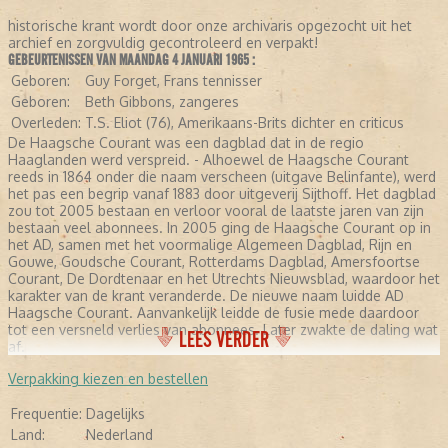
historische krant wordt door onze archivaris opgezocht uit het
archief en zorgvuldig gecontroleerd en verpakt!
GEBEURTENISSEN VAN MAANDAG 4 JANUARI 1965 :
Geboren:
Guy Forget, Frans tennisser
Geboren:
Beth Gibbons, zangeres
Overleden:
T.S. Eliot (76), Amerikaans-Brits dichter en criticus
De Haagsche Courant was een dagblad dat in de regio
Haaglanden werd verspreid. - Alhoewel de Haagsche Courant
reeds in 1864 onder die naam verscheen (uitgave Belinfante), werd
het pas een begrip vanaf 1883 door uitgeverij Sijthoff. Het dagblad
zou tot 2005 bestaan en verloor vooral de laatste jaren van zijn
bestaan veel abonnees. In 2005 ging de Haagsche Courant op in
het AD, samen met het voormalige Algemeen Dagblad, Rijn en
Gouwe, Goudsche Courant, Rotterdams Dagblad, Amersfoortse
Courant, De Dordtenaar en het Utrechts Nieuwsblad, waardoor het
karakter van de krant veranderde. De nieuwe naam luidde AD
Haagsche Courant. Aanvankelijk leidde de fusie mede daardoor
tot een versneld verlies van abonnees. Later zwakte de daling wat
LEES VERDER
af.
Verpakking kiezen en bestellen
Frequentie:
Dagelijks
Land:
Nederland