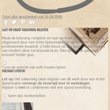
Toon alle geschenken van 16-04-1948
LAAT UW KRANT VAKKUNDIG INLIJSTEN
Maak de beleving compleet en laat uw krant inlijsten. Vakkundig
uitgevoerd door een échte lijstenmaker. En de lijst zelf? Die is van
professionele kwaliteit. U hebt keuze uit zes typen houten lijsten:
van modern zilver tot klassiek bruin. Elke lijst wordt geleverd
inclusief helder glas.
Toon de selectie van echt houten lijsten.
VERLENGDE LEVERTIJD!
Let op:
Het vakkundig laten inlijsten van dit werk door een échte
lijstenmaker
verlengt de levertijd met 14 werkdagen
.
Inlijsten is
niet
te combineren met een spoed bestelling.
Geen lijst meebestellen