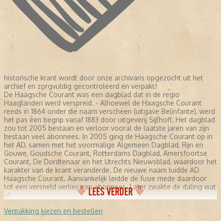
historische krant wordt door onze archivaris opgezocht uit het
archief en zorgvuldig gecontroleerd en verpakt!
De Haagsche Courant was een dagblad dat in de regio
Haaglanden werd verspreid. - Alhoewel de Haagsche Courant
reeds in 1864 onder die naam verscheen (uitgave Belinfante), werd
het pas een begrip vanaf 1883 door uitgeverij Sijthoff. Het dagblad
zou tot 2005 bestaan en verloor vooral de laatste jaren van zijn
bestaan veel abonnees. In 2005 ging de Haagsche Courant op in
het AD, samen met het voormalige Algemeen Dagblad, Rijn en
Gouwe, Goudsche Courant, Rotterdams Dagblad, Amersfoortse
Courant, De Dordtenaar en het Utrechts Nieuwsblad, waardoor het
karakter van de krant veranderde. De nieuwe naam luidde AD
Haagsche Courant. Aanvankelijk leidde de fusie mede daardoor
tot een versneld verlies van abonnees. Later zwakte de daling wat
LEES VERDER
af.
Verpakking kiezen en bestellen