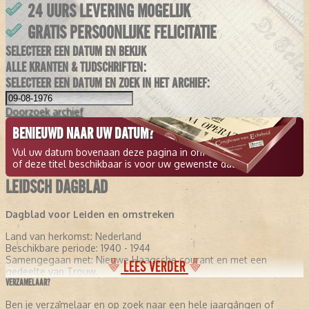
24 UURS LEVERING MOGELIJK
GRATIS PERSOONLIJKE FELICITATIE
SELECTEER EEN DATUM EN BEKIJK
ALLE KRANTEN & TIJDSCHRIFTEN:
SELECTEER EEN DATUM EN ZOEK IN HET ARCHIEF:
Doorzoek
archief
BENIEUWD NAAR UW DATUM?
Vul uw datum bovenaan deze pagina in om te zien
of deze titel beschikbaar is voor uw gewenste datum.
LEIDSCH DAGBLAD
Dagblad voor Leiden en omstreken
Land van herkomst:
Nederland
Beschikbare periode:
1940 - 1944
Samengegaan met: Nieuwe Haagsche courant en met een
LEES VERDER
gedeelte van Trouw.
VERZAMELAAR?
Ben je verzamelaar en op zoek naar een hele jaargangen of