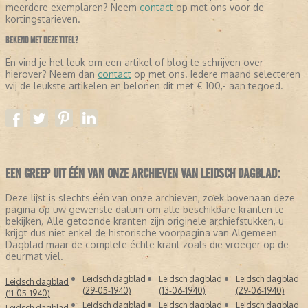
meerdere exemplaren? Neem
contact
op met ons voor de
kortingstarieven.
BEKEND MET DEZE TITEL?
En vind je het leuk om een artikel of blog te schrijven over
hierover? Neem dan
contact
op met ons. Iedere maand selecteren
wij de leukste artikelen en belonen dit met € 100,- aan tegoed.
EEN GREEP UIT ÉÉN VAN ONZE ARCHIEVEN VAN LEIDSCH DAGBLAD:
Deze lijst is slechts één van onze archieven, zoek bovenaan deze
pagina op uw gewenste datum om alle beschikbare kranten te
bekijken. Alle getoonde kranten zijn originele archiefstukken, u
krijgt dus niet enkel de historische voorpagina van Algemeen
Dagblad maar de complete échte krant zoals die vroeger op de
deurmat viel.
Leidsch dagblad
Leidsch dagblad
Leidsch dagblad
Leidsch dagblad
(29-05-1940)
(13-06-1940)
(29-06-1940)
(11-05-1940)
Leidsch dagblad
Leidsch dagblad
Leidsch dagblad
Leidsch dagblad