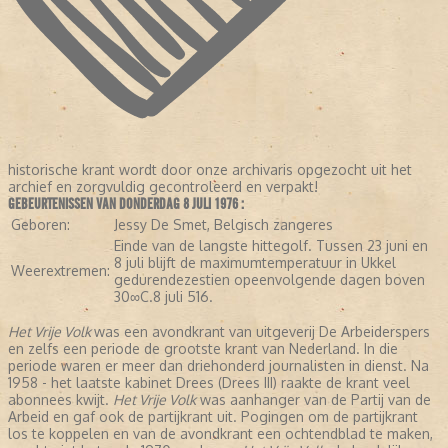
historische krant wordt door onze archivaris opgezocht uit het
archief en zorgvuldig gecontroleerd en verpakt!
GEBEURTENISSEN VAN DONDERDAG 8 JULI 1976 :
Geboren:
Jessy De Smet, Belgisch zangeres
Einde van de langste hittegolf. Tussen 23 juni en
8 juli blijft de maximumtemperatuur in Ukkel
Weerextremen:
gedurendezestien opeenvolgende dagen boven
30∞C.8 juli 516.
Het Vrije Volk
was een avondkrant van uitgeverij De Arbeiderspers
en zelfs een periode de grootste krant van Nederland. In die
periode waren er meer dan driehonderd journalisten in dienst. Na
1958 - het laatste kabinet Drees (Drees III) raakte de krant veel
abonnees kwijt.
Het Vrije Volk
was aanhanger van de Partij van de
Arbeid en gaf ook de partijkrant uit. Pogingen om de partijkrant
los te koppelen en van de avondkrant een ochtendblad te maken,