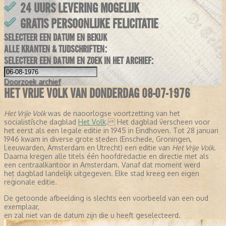
24 UURS LEVERING MOGELIJK
GRATIS PERSOONLIJKE FELICITATIE
SELECTEER EEN DATUM EN BEKIJK
ALLE KRANTEN & TIJDSCHRIFTEN:
SELECTEER EEN DATUM EN ZOEK IN HET ARCHIEF:
Doorzoek
archief
HET VRIJE VOLK VAN DONDERDAG 08-07-1976
Het Vrije Volk
was de naoorlogse voortzetting van het
socialistische dagblad
Het Volk
. Het dagblad verscheen voor
het eerst als een legale editie in 1945 in Eindhoven. Tot 28 januari
1946 kwam in diverse grote steden (Enschede, Groningen,
Leeuwarden, Amsterdam en Utrecht) een editie van
Het Vrije Volk
.
Daarna kregen alle titels één hoofdredactie en directie met als
een centraalkantoor in Amsterdam. Vanaf dat moment werd
het dagblad landelijk uitgegeven. Elke stad kreeg een eigen
regionale editie.
De getoonde afbeelding is slechts een voorbeeld van een oud
exemplaar,
en zal niet van de datum zijn die u heeft geselecteerd.