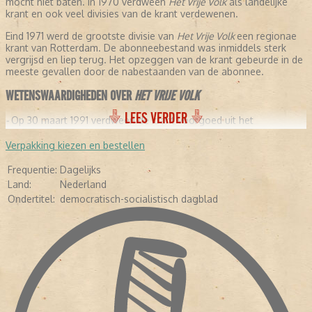
mocht niet baten. In 1970 verdween
Het Vrije Volk
als landelijke
krant en ook veel divisies van de krant verdewenen.
Eind 1971 werd de grootste divisie van
Het Vrije Volk
een regionae
krant van Rotterdam. De abonneebestand was inmiddels sterk
vergrijsd en liep terug. Het opzeggen van de krant gebeurde in de
meeste gevallen door de nabestaanden van de abonnee.
WETENSWAARDIGHEDEN OVER
HET VRIJE VOLK
LEES VERDER
-
Op 30 maart 1991 verdween de krant voorgoed uit het
medialandschap.
- In 1991 was er een fusie met het
Rotterdams Nieuwsblad
.
Verpakking kiezen en bestellen
- In 2005 ging het
Rotterdams Nieuwsblad
op in het
Algemeen
Dagblad
.
Frequentie:
Dagelijks
Land:
Nederland
Ondertitel:
democratisch-socialistisch dagblad