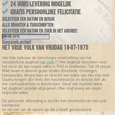
24 UURS LEVERING MOGELIJK
GRATIS PERSOONLIJKE FELICITATIE
SELECTEER EEN DATUM EN BEKIJK
ALLE KRANTEN & TIJDSCHRIFTEN:
SELECTEER EEN DATUM EN ZOEK IN HET ARCHIEF:
Doorzoek
archief
HET VRIJE VOLK VAN VRIJDAG 18-07-1975
Het Vrije Volk
was de naoorlogse voortzetting van het
socialistische dagblad
Het Volk
. Het dagblad verscheen voor
het eerst als een legale editie in 1945 in Eindhoven. Tot 28 januari
1946 kwam in diverse grote steden (Enschede, Groningen,
Leeuwarden, Amsterdam en Utrecht) een editie van
Het Vrije Volk
.
Daarna kregen alle titels één hoofdredactie en directie met als
een centraalkantoor in Amsterdam. Vanaf dat moment werd
het dagblad landelijk uitgegeven. Elke stad kreeg een eigen
regionale editie.
De getoonde afbeelding is slechts een voorbeeld van een oud
exemplaar,
en zal niet van de datum zijn die u heeft geselecteerd.