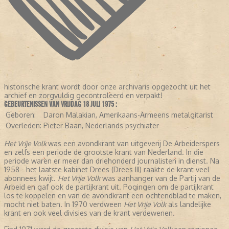
historische krant wordt door onze archivaris opgezocht uit het
archief en zorgvuldig gecontroleerd en verpakt!
GEBEURTENISSEN VAN VRIJDAG 18 JULI 1975 :
Geboren:
Daron Malakian, Amerikaans-Armeens metalgitarist
Overleden:
Pieter Baan, Nederlands psychiater
Het Vrije Volk
was een avondkrant van uitgeverij De Arbeiderspers
en zelfs een periode de grootste krant van Nederland. In die
periode waren er meer dan driehonderd journalisten in dienst. Na
1958 - het laatste kabinet Drees (Drees III) raakte de krant veel
abonnees kwijt.
Het Vrije Volk
was aanhanger van de Partij van de
Arbeid en gaf ook de partijkrant uit. Pogingen om de partijkrant
los te koppelen en van de avondkrant een ochtendblad te maken,
mocht niet baten. In 1970 verdween
Het Vrije Volk
als landelijke
krant en ook veel divisies van de krant verdewenen.