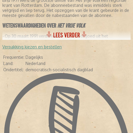
Eind 1971 werd de grootste divisie van
Het Vrije Volk
een regionae
krant van Rotterdam. De abonneebestand was inmiddels sterk
vergrijsd en liep terug. Het opzeggen van de krant gebeurde in de
meeste gevallen door de nabestaanden van de abonnee.
WETENSWAARDIGHEDEN OVER
HET VRIJE VOLK
LEES VERDER
-
Op 30 maart 1991 verdween de krant voorgoed uit het
medialandschap.
- In 1991 was er een fusie met het
Rotterdams Nieuwsblad
.
Verpakking kiezen en bestellen
- In 2005 ging het
Rotterdams Nieuwsblad
op in het
Algemeen
Dagblad
.
Frequentie:
Dagelijks
Land:
Nederland
Ondertitel:
democratisch-socialistisch dagblad