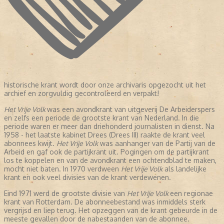
historische krant wordt door onze archivaris opgezocht uit het
archief en zorgvuldig gecontroleerd en verpakt!
Het Vrije Volk
was een avondkrant van uitgeverij De Arbeiderspers
en zelfs een periode de grootste krant van Nederland. In die
periode waren er meer dan driehonderd journalisten in dienst. Na
1958 - het laatste kabinet Drees (Drees III) raakte de krant veel
abonnees kwijt.
Het Vrije Volk
was aanhanger van de Partij van de
Arbeid en gaf ook de partijkrant uit. Pogingen om de partijkrant
los te koppelen en van de avondkrant een ochtendblad te maken,
mocht niet baten. In 1970 verdween
Het Vrije Volk
als landelijke
krant en ook veel divisies van de krant verdewenen.
Eind 1971 werd de grootste divisie van
Het Vrije Volk
een regionae
krant van Rotterdam. De abonneebestand was inmiddels sterk
vergrijsd en liep terug. Het opzeggen van de krant gebeurde in de
meeste gevallen door de nabestaanden van de abonnee.