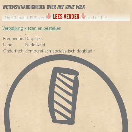
WETENSWAARDIGHEDEN OVER
HET VRIJE VOLK
LEES VERDER
-
Op 30 maart 1991 verdween de krant voorgoed uit het
medialandschap.
- In 1991 was er een fusie met het
Rotterdams Nieuwsblad
.
Verpakking kiezen en bestellen
- In 2005 ging het
Rotterdams Nieuwsblad
op in het
Algemeen
Dagblad
.
Frequentie:
Dagelijks
Land:
Nederland
Ondertitel:
democratisch-socialistisch dagblad