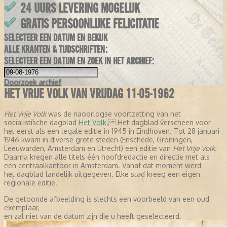
24 UURS LEVERING MOGELIJK
GRATIS PERSOONLIJKE FELICITATIE
SELECTEER EEN DATUM EN BEKIJK
ALLE KRANTEN & TIJDSCHRIFTEN:
SELECTEER EEN DATUM EN ZOEK IN HET ARCHIEF:
Doorzoek
archief
HET VRIJE VOLK VAN VRIJDAG 11-05-1962
Het Vrije Volk
was de naoorlogse voortzetting van het
socialistische dagblad
Het Volk
. Het dagblad verscheen voor
het eerst als een legale editie in 1945 in Eindhoven. Tot 28 januari
1946 kwam in diverse grote steden (Enschede, Groningen,
Leeuwarden, Amsterdam en Utrecht) een editie van
Het Vrije Volk
.
Daarna kregen alle titels één hoofdredactie en directie met als
een centraalkantoor in Amsterdam. Vanaf dat moment werd
het dagblad landelijk uitgegeven. Elke stad kreeg een eigen
regionale editie.
De getoonde afbeelding is slechts een voorbeeld van een oud
exemplaar,
en zal niet van de datum zijn die u heeft geselecteerd.