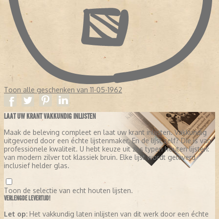
Toon alle geschenken van 11-05-1962
LAAT UW KRANT VAKKUNDIG INLIJSTEN
Maak de beleving compleet en laat uw krant inlijsten. Vakkundig
uitgevoerd door een échte lijstenmaker. En de lijst zelf? Die is van
professionele kwaliteit. U hebt keuze uit zes typen houten lijsten:
van modern zilver tot klassiek bruin. Elke lijst wordt geleverd
inclusief helder glas.
Toon de selectie van echt houten lijsten.
VERLENGDE LEVERTIJD!
Let op:
Het vakkundig laten inlijsten van dit werk door een échte