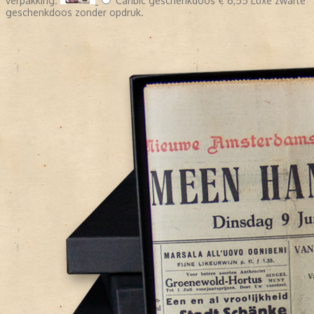
verpakking.
Caribic geschenkdoos
€ 6,55
Luxe zwarte
geschenkdoos zonder opdruk.