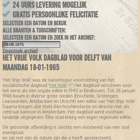
24 UURS LEVERING MOGELIJK
GRATIS PERSOONLIJKE FELICITATIE
SELECTEER EEN DATUM EN BEKIJK
ALLE KRANTEN & TIJDSCHRIFTEN:
SELECTEER EEN DATUM EN ZOEK IN HET ARCHIEF:
Doorzoek
archief
HET VRIJE VOLK DAGBLAD VOOR DELFT VAN
MAANDAG 18-01-1965
'Het Vrije Volk' was de naoorlogse voortzetting van het
socialistische dagblad '
Het Volk
'. Het dagblad verscheen voor
het eerst als een legale editie in 1945 in Eindhoven. Tot 28 januari
1946 kwam in diverse grote steden (Enschede, Groningen,
Leeuwarden, Amsterdam en Utrecht) een editie van 'Het Vrije Volk'.
Daarna kregen alle titels één hoofdredactie en directie met als
centraal kantoor in Amsterdam. Het dagblad werd voortaan
landelijk uitgegeven. Elke stad kreeg een eigen regionale editie.
De getoonde afbeelding is slechts een voorbeeld van een oud
exemplaar,
en zal niet van de datum zijn die u heeft geselecteerd.