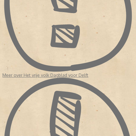
Eind 1971 werd het resterende, grootste gedeelte van het
randstedelijke Vrije Volk definitief een regionale krant, gericht op
de 'thuisbasis' Rotterdam. Het Vrije Volk kampte inmiddels met een
teruglopend, sterk vergrijzend abonneebestand. Men zei wel dat
Het Vrije Volk niet werd opgezegd door de abonnee, maar door de
nabestaanden van de abonnee. Op 30 maart 1991 verscheen het
laatste nummer met de dagbladtitel Het Vrije Volk. In dat jaar
fuseerde Het Vrije Volk met het Rotterdams Nieuwsblad tot het
Rotterdams Dagblad. Die krant ging in 2005 weer op in het
Algemeen Dagblad.
Meer over Het vrije volk Dagblad voor Delft