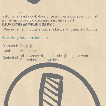
historische krant wordt door onze archivaris opgezocht uit het
archief en zorgvuldig gecontroleerd en verpakt!
GEBEURTENISSEN VAN VRIJDAG 13 MEI 1955 :
LEES VERDER
Weerextremen:
Hoogste uurgemiddelde windsnelheid 11,3 m/s
Verpakking kiezen en bestellen
Frequentie:
Dagelijks
Land:
Nederland
vrij onverveerd _ onafhankelijk dagblad voor
Ondertitel:
Rotterdam en omstreken