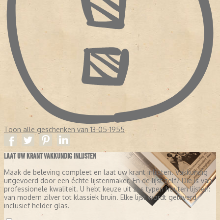
Toon alle geschenken van 13-05-1955
LAAT UW KRANT VAKKUNDIG INLIJSTEN
Maak de beleving compleet en laat uw krant inlijsten. Vakkundig
uitgevoerd door een échte lijstenmaker. En de lijst zelf? Die is van
professionele kwaliteit. U hebt keuze uit zes typen houten lijsten:
van modern zilver tot klassiek bruin. Elke lijst wordt geleverd
inclusief helder glas.