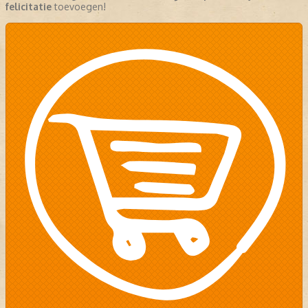
felicitatie
toevoegen!