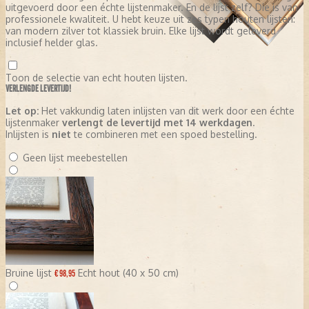
uitgevoerd door een échte lijstenmaker. En de lijst zelf? Die is van
professionele kwaliteit. U hebt keuze uit zes typen houten lijsten:
van modern zilver tot klassiek bruin. Elke lijst wordt geleverd
inclusief helder glas.
Toon de selectie van echt houten lijsten.
VERLENGDE LEVERTIJD!
Let op:
Het vakkundig laten inlijsten van dit werk door een échte
lijstenmaker
verlengt de levertijd met 14 werkdagen
.
Inlijsten is
niet
te combineren met een spoed bestelling.
Geen lijst meebestellen
Bruine lijst
Echt hout (40 x 50 cm)
€ 98,95