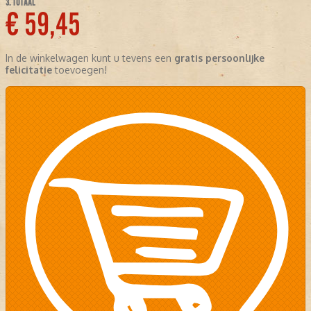
3. TOTAAL
€ 59,45
In de winkelwagen kunt u tevens een
gratis persoonlijke
felicitatie
toevoegen!