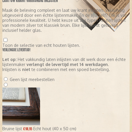
LAAT UW KRANT VAKKUNDIG INLIJSTEN
Maak de beleving compleet en laat uw krant inlijsten. Vakkundig
uitgevoerd door een échte lijstenmaker. En de lijst zelf? Die is van
professionele kwaliteit. U hebt keuze uit zes typen houten lijsten:
van modern zilver tot klassiek bruin. Elke lijst wordt geleverd
inclusief helder glas.
Toon de selectie van echt houten lijsten.
VERLENGDE LEVERTIJD!
Let op:
Het vakkundig laten inlijsten van dit werk door een échte
lijstenmaker
verlengt de levertijd met 14 werkdagen
.
Inlijsten is
niet
te combineren met een spoed bestelling.
Geen lijst meebestellen
Bruine lijst
Echt hout (40 x 50 cm)
€ 98,95