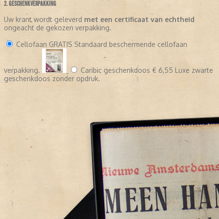
2. GESCHENKVERPAKKING
Uw krant wordt geleverd
met een certificaat van echtheid
ongeacht de gekozen verpakking.
Cellofaan
GRATIS
Standaard beschermende cellofaan
verpakking.
Caribic geschenkdoos
€ 6,55
Luxe zwarte
geschenkdoos zonder opdruk.