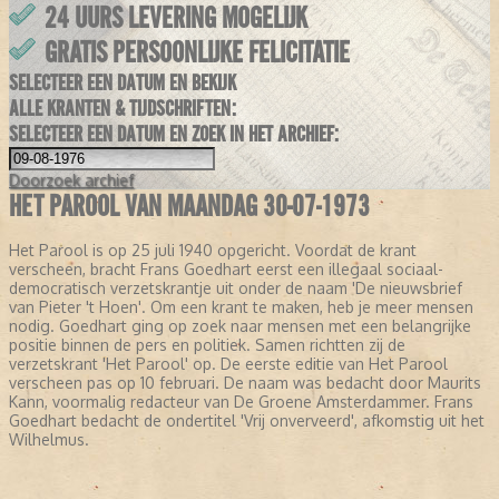
24 UURS LEVERING MOGELIJK
GRATIS PERSOONLIJKE FELICITATIE
SELECTEER EEN DATUM EN BEKIJK
ALLE KRANTEN & TIJDSCHRIFTEN:
SELECTEER EEN DATUM EN ZOEK IN HET ARCHIEF:
Doorzoek
archief
HET PAROOL VAN MAANDAG 30-07-1973
Het Parool is op 25 juli 1940 opgericht. Voordat de krant
verscheen, bracht Frans Goedhart eerst een illegaal sociaal-
democratisch verzetskrantje uit onder de naam 'De nieuwsbrief
van Pieter 't Hoen'. Om een krant te maken, heb je meer mensen
nodig. Goedhart ging op zoek naar mensen met een belangrijke
positie binnen de pers en politiek. Samen richtten zij de
verzetskrant 'Het Parool' op. De eerste editie van Het Parool
verscheen pas op 10 februari. De naam was bedacht door Maurits
Kann, voormalig redacteur van De Groene Amsterdammer. Frans
Goedhart bedacht de ondertitel 'Vrij onverveerd', afkomstig uit het
Wilhelmus.