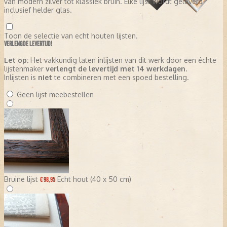
van modern zilver tot klassiek bruin. Elke lijst wordt geleverd
inclusief helder glas.
Toon de selectie van echt houten lijsten.
VERLENGDE LEVERTIJD!
Let op:
Het vakkundig laten inlijsten van dit werk door een échte
lijstenmaker
verlengt de levertijd met 14 werkdagen
.
Inlijsten is
niet
te combineren met een spoed bestelling.
Geen lijst meebestellen
Bruine lijst
Echt hout (40 x 50 cm)
€ 98,95