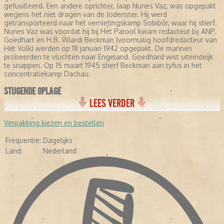
gefusilleerd. Een andere oprichter, Jaap Nunes Vaz, was opgepakt
wegens het niet dragen van de Jodenster. Hij werd
getransporteerd naar het vernietingskamp Sobibór, waar hij stierf.
Nunes Vaz was voordat hij bij Het Parool kwam redacteur bij ANP.
Goedhart en H.B. Wiardi Beckman (voormalig hoofdredacteur van
Het Volk) werden op 18 januari 1942 opgepakt. De mannen
probeerden te vluchten naar Engeland. Goedhard wist uiteindeijk
te snappen. Op 15 maart 1945 stierf Beckman aan tyfus in het
concentratiekamp Dachau.
STIJGENDE OPLAGE
LEES VERDER
Een krant maken en verspreiden was in de Tweede Wereldoorlog
gevaarlijk. De overgebleven redacteurs lieten zich niet uit het veld
Verpakking kiezen en bestellen
slaan. Kees de Groot, een jurist, kreeg hulp van Gerrit Jan van
Heuven Goedhart. De laatste had voor de oorlog gewerkt als
Frequentie:
Dagelijks
hoofdredacteur bij Utrechts Nieuwsblad. Frans Goedhart voegde
Land:
Nederland
zich bij hen, nadat hij was ontsnapt uit Kamp Vught. Een vruchtbare
samenwerking bleek. De oplage steeg van 10.000 exemplaren
naar 100.000 exemplaren.
In januari 1944 sloot Simon Carmiggelt zich aan bij Het Parool. Hij
nam de plaats in van Van Heuven Goedhart, die vanwege een
tweede arrestatiegolf naar Engeland vluchtte. In totaal werden
vijftien mensen bij Het Parool gearresteerd. Acht mannen werden
vrijgesproken. De redacteuren wisten het alsnog voor elkaar te