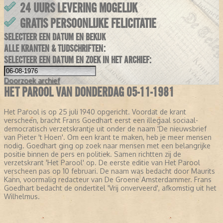
24 UURS LEVERING MOGELIJK
GRATIS PERSOONLIJKE FELICITATIE
SELECTEER EEN DATUM EN BEKIJK
ALLE KRANTEN & TIJDSCHRIFTEN:
SELECTEER EEN DATUM EN ZOEK IN HET ARCHIEF:
Doorzoek
archief
HET PAROOL VAN DONDERDAG 05-11-1981
Het Parool is op 25 juli 1940 opgericht. Voordat de krant
verscheen, bracht Frans Goedhart eerst een illegaal sociaal-
democratisch verzetskrantje uit onder de naam 'De nieuwsbrief
van Pieter 't Hoen'. Om een krant te maken, heb je meer mensen
nodig. Goedhart ging op zoek naar mensen met een belangrijke
positie binnen de pers en politiek. Samen richtten zij de
verzetskrant 'Het Parool' op. De eerste editie van Het Parool
verscheen pas op 10 februari. De naam was bedacht door Maurits
Kann, voormalig redacteur van De Groene Amsterdammer. Frans
Goedhart bedacht de ondertitel 'Vrij onverveerd', afkomstig uit het
Wilhelmus.