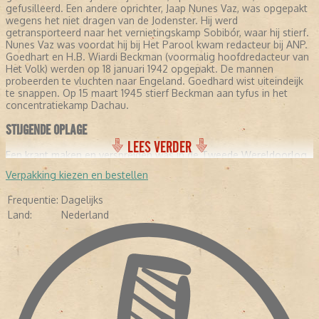
gefusilleerd. Een andere oprichter, Jaap Nunes Vaz, was opgepakt
wegens het niet dragen van de Jodenster. Hij werd
getransporteerd naar het vernietingskamp Sobibór, waar hij stierf.
Nunes Vaz was voordat hij bij Het Parool kwam redacteur bij ANP.
Goedhart en H.B. Wiardi Beckman (voormalig hoofdredacteur van
Het Volk) werden op 18 januari 1942 opgepakt. De mannen
probeerden te vluchten naar Engeland. Goedhard wist uiteindeijk
te snappen. Op 15 maart 1945 stierf Beckman aan tyfus in het
concentratiekamp Dachau.
STIJGENDE OPLAGE
LEES VERDER
Een krant maken en verspreiden was in de Tweede Wereldoorlog
gevaarlijk. De overgebleven redacteurs lieten zich niet uit het veld
Verpakking kiezen en bestellen
slaan. Kees de Groot, een jurist, kreeg hulp van Gerrit Jan van
Heuven Goedhart. De laatste had voor de oorlog gewerkt als
Frequentie:
Dagelijks
hoofdredacteur bij Utrechts Nieuwsblad. Frans Goedhart voegde
Land:
Nederland
zich bij hen, nadat hij was ontsnapt uit Kamp Vught. Een vruchtbare
samenwerking bleek. De oplage steeg van 10.000 exemplaren
naar 100.000 exemplaren.
In januari 1944 sloot Simon Carmiggelt zich aan bij Het Parool. Hij
nam de plaats in van Van Heuven Goedhart, die vanwege een
tweede arrestatiegolf naar Engeland vluchtte. In totaal werden
vijftien mensen bij Het Parool gearresteerd. Acht mannen werden
vrijgesproken. De redacteuren wisten het alsnog voor elkaar te