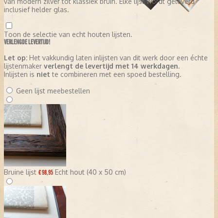
van modern zilver tot klassiek bruin. Elke lijst wordt geleverd
inclusief helder glas.
Toon de selectie van echt houten lijsten.
VERLENGDE LEVERTIJD!
Let op:
Het vakkundig laten inlijsten van dit werk door een échte
lijstenmaker
verlengt de levertijd met 14 werkdagen
.
Inlijsten is
niet
te combineren met een spoed bestelling.
Geen lijst meebestellen
Bruine lijst
Echt hout (40 x 50 cm)
€ 98,95