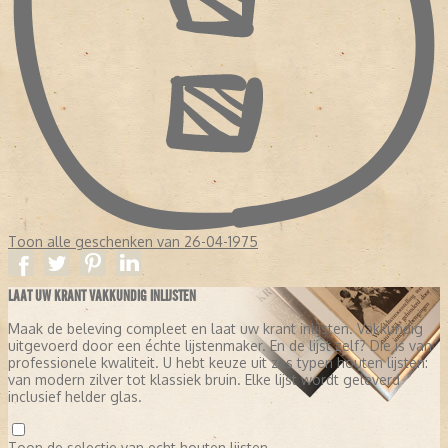
Toon alle geschenken van 26-04-1975
LAAT UW KRANT VAKKUNDIG INLIJSTEN
Maak de beleving compleet en laat uw krant inlijsten. Vakkundig
uitgevoerd door een échte lijstenmaker. En de lijst zelf? Die is van
professionele kwaliteit. U hebt keuze uit zes typen houten lijsten:
van modern zilver tot klassiek bruin. Elke lijst wordt geleverd
inclusief helder glas.
Toon de selectie van echt houten lijsten.