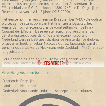
bezetter totstandgekomen fusie tussen het Amsterdamsch
Effectenblad van S.G. Appeldoorn (1880-1968) en De Dagelijkse
Beurscourant van H.A.H. Sijthoff (1915-2000).
Het eerste nummer verscheen op 15 september 1943. - De oudste
wortel aan de stamboom van Het Financieele Dagblad, het
Amsterdamsch Effectenblad, is de voortzetting van de Prys-
Courant der Effecten. Deze eerste regelmatig verschijnende,
zelfstandig gepubliceerde, officiële effectenprijscourant in
Nederland werd in 1796 gesticht door de Amsterdamse drukker,
uitgever en boekhandelaar Nicolaas Cotray. Uitgaande van dit
oprichtingsjaartal, vierde Het Financieele Dagblad in 1996 het 200-
jarig jubileum.
Het Financieele Dagblad, een uitgave van Hendrik Sijthoffs
LEES VERDER
Financieele Bladen, begon zijn bestaan als beurskrant voor
beleggers in het pandje van de Dagelijksche Beurscourant aan de
Nieuwezijds Voorburgwal, ooit de Fleet Street van Amsterdam.
Verpakking kiezen en bestellen
Eind 1951 verhuisde het tiental redacteuren en de administratie
naar het uit 1609 daterende gebouw Rokin 113. Hoofdredacteur
Frequentie:
Dagelijks
was toen F. Spittel, die deze functie bekleedde van 1950 tot 1967.
Land:
Nederland
Hij was na S.G. Appeldoorn en B.H.A. Meijerink de derde
Ondertitel:
voor handel, industrie, scheepvaart en cultures
hoofdredacteur van HFD. - Het was onder Spittels leiding dat Het
Financieele Dagblad zich langzaam maar zeker verbreedde tot een
weliswaar in het economische terrein gespecialiseerde, maar toch
meer algemene krant. Dit streven kreeg onder meer vorm in de