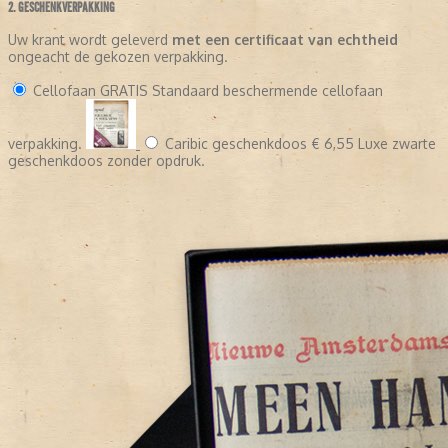
2. GESCHENKVERPAKKING
Uw krant wordt geleverd
met een certificaat van echtheid
ongeacht de gekozen verpakking.
Cellofaan
GRATIS
Standaard beschermende cellofaan
verpakking.
Caribic geschenkdoos
€ 6,55
Luxe zwarte
geschenkdoos zonder opdruk.