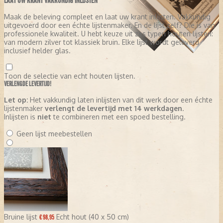
LAAT UW KRANT VAKKUNDIG INLIJSTEN
Maak de beleving compleet en laat uw krant inlijsten. Vakkundig
uitgevoerd door een échte lijstenmaker. En de lijst zelf? Die is van
professionele kwaliteit. U hebt keuze uit zes typen houten lijsten:
van modern zilver tot klassiek bruin. Elke lijst wordt geleverd
inclusief helder glas.
Toon de selectie van echt houten lijsten.
VERLENGDE LEVERTIJD!
Let op:
Het vakkundig laten inlijsten van dit werk door een échte
lijstenmaker
verlengt de levertijd met 14 werkdagen
.
Inlijsten is
niet
te combineren met een spoed bestelling.
Geen lijst meebestellen
Bruine lijst
Echt hout (40 x 50 cm)
€ 98,95