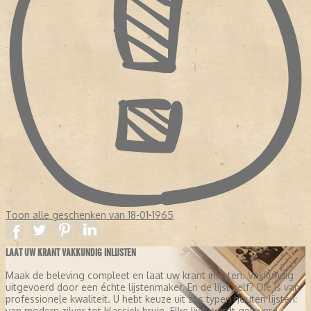
Toon alle geschenken van 18-01-1965
LAAT UW KRANT VAKKUNDIG INLIJSTEN
Maak de beleving compleet en laat uw krant inlijsten. Vakkundig
uitgevoerd door een échte lijstenmaker. En de lijst zelf? Die is van
professionele kwaliteit. U hebt keuze uit zes typen houten lijsten:
van modern zilver tot klassiek bruin. Elke lijst wordt geleverd