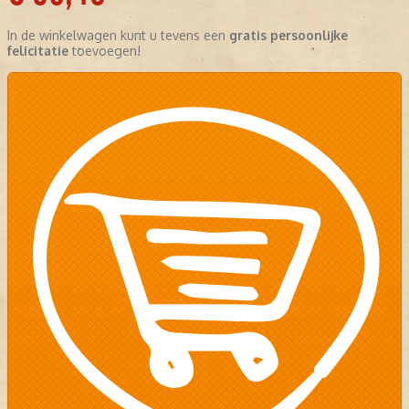
In de winkelwagen kunt u tevens een
gratis persoonlijke
felicitatie
toevoegen!