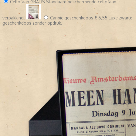
Cellofaan
GRATIS
Standaard beschermende cellofaan
verpakking.
Caribic geschenkdoos
€ 6,55
Luxe zwarte
geschenkdoos zonder opdruk.