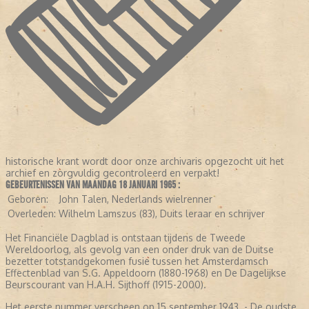
historische krant wordt door onze archivaris opgezocht uit het
archief en zorgvuldig gecontroleerd en verpakt!
GEBEURTENISSEN VAN MAANDAG 18 JANUARI 1965 :
Geboren:
John Talen, Nederlands wielrenner
Overleden:
Wilhelm Lamszus (83), Duits leraar en schrijver
Het Financiële Dagblad is ontstaan tijdens de Tweede
Wereldoorlog, als gevolg van een onder druk van de Duitse
bezetter totstandgekomen fusie tussen het Amsterdamsch
Effectenblad van S.G. Appeldoorn (1880-1968) en De Dagelijkse
Beurscourant van H.A.H. Sijthoff (1915-2000).
Het eerste nummer verscheen op 15 september 1943. - De oudste