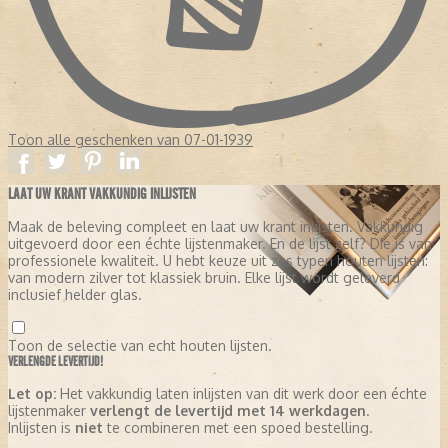
Toon alle geschenken van 07-01-1939
LAAT UW KRANT VAKKUNDIG INLIJSTEN
Maak de beleving compleet en laat uw krant inlijsten. Vakkundig
uitgevoerd door een échte lijstenmaker. En de lijst zelf? Die is van
professionele kwaliteit. U hebt keuze uit zes typen houten lijsten:
van modern zilver tot klassiek bruin. Elke lijst wordt geleverd
inclusief helder glas.
Toon de selectie van echt houten lijsten.
VERLENGDE LEVERTIJD!
Let op:
Het vakkundig laten inlijsten van dit werk door een échte
lijstenmaker
verlengt de levertijd met 14 werkdagen
.
Inlijsten is
niet
te combineren met een spoed bestelling.