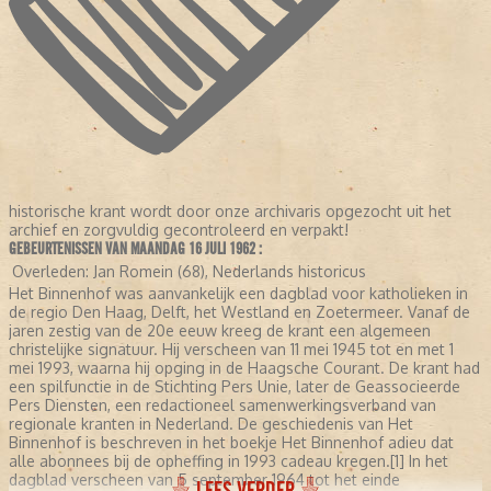
historische krant wordt door onze archivaris opgezocht uit het
archief en zorgvuldig gecontroleerd en verpakt!
GEBEURTENISSEN VAN MAANDAG 16 JULI 1962 :
Overleden:
Jan Romein (68), Nederlands historicus
Het Binnenhof was aanvankelijk een dagblad voor katholieken in
de regio Den Haag, Delft, het Westland en Zoetermeer. Vanaf de
jaren zestig van de 20e eeuw kreeg de krant een algemeen
christelijke signatuur. Hij verscheen van 11 mei 1945 tot en met 1
mei 1993, waarna hij opging in de Haagsche Courant. De krant had
een spilfunctie in de Stichting Pers Unie, later de Geassocieerde
Pers Diensten, een redactioneel samenwerkingsverband van
regionale kranten in Nederland. De geschiedenis van Het
Binnenhof is beschreven in het boekje Het Binnenhof adieu dat
alle abonnees bij de opheffing in 1993 cadeau kregen.[1] In het
dagblad verscheen van 5 september 1964 tot het einde
LEES VERDER