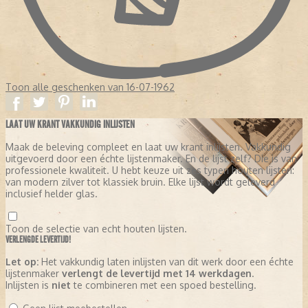
Toon alle geschenken van 16-07-1962
LAAT UW KRANT VAKKUNDIG INLIJSTEN
Maak de beleving compleet en laat uw krant inlijsten. Vakkundig
uitgevoerd door een échte lijstenmaker. En de lijst zelf? Die is van
professionele kwaliteit. U hebt keuze uit zes typen houten lijsten:
van modern zilver tot klassiek bruin. Elke lijst wordt geleverd
inclusief helder glas.
Toon de selectie van echt houten lijsten.
VERLENGDE LEVERTIJD!
Let op:
Het vakkundig laten inlijsten van dit werk door een échte
lijstenmaker
verlengt de levertijd met 14 werkdagen
.
Inlijsten is
niet
te combineren met een spoed bestelling.