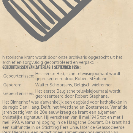
historische krant wordt door onze archivaris opgezocht uit het
archief en zorgvuldig gecontroleerd en verpakt!
GEBEURTENISSEN VAN ZATERDAG 1 SEPTEMBER 1956 :
Het eerste Belgische televisiejournaal wordt
Gebeurtenissen:
gepresenteerd door Robert StÈphane.
Geboren:
Walter Schoonjans, Belgisch wielrenner
Het eerste Belgische televisiejournaal wordt
Gebeurtenissen:
gepresenteerd door Robert Stéphane.
Het Binnenhof was aanvankelijk een dagblad voor katholieken in
de regio Den Haag, Delft, het Westland en Zoetermeer. Vanaf de
jaren zestig van de 20e eeuw kreeg de krant een algemeen
christelijke signatuur. Hij verscheen van 11 mei 1945 tot en met 1
mei 1993, waarna hij opging in de Haagsche Courant. De krant had
een spilfunctie in de Stichting Pers Unie, later de Geassocieerde
Pers Diensten, een redactioneel samenwerkingsverband van