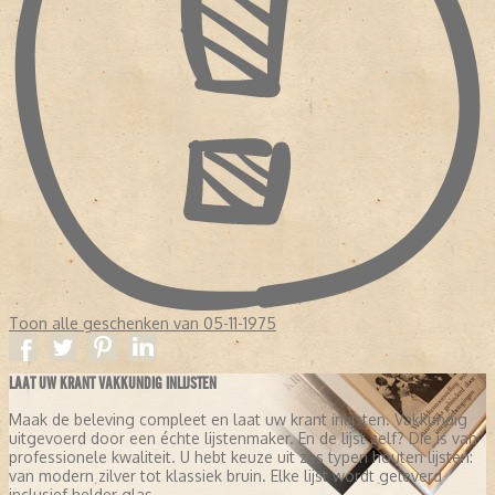
Toon alle geschenken van 05-11-1975
LAAT UW KRANT VAKKUNDIG INLIJSTEN
Maak de beleving compleet en laat uw krant inlijsten. Vakkundig
uitgevoerd door een échte lijstenmaker. En de lijst zelf? Die is van
professionele kwaliteit. U hebt keuze uit zes typen houten lijsten:
van modern zilver tot klassiek bruin. Elke lijst wordt geleverd
inclusief helder glas.