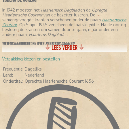
In 1942 moesten het
Haarlemsch Dagblad
en de
Opregte
Haarlemsche Courant
van de bezetter fuseren. De
samengevoegde kranten verschenen onder de naam
Haarlemsche
Courant
. Op 5 april 1945 verscheen de laatste editie. Na de oorlog
besloten de kranten om samen door te gaan, maar onder een
andere naam:
Haarlems Dagblad.
WETENSWAARDIGHEDEN OVER
HAARLEMS DAGBLAD
LEES VERDER
- De krant stelt dat ze de oudste krant verschijnende krant ter
wereld is, omdat ze is samengegaan met de
Opregte Haarlemsche
Verpakking kiezen en bestellen
Courant
.
- In de negentiende eeuw schreven een aantal letterkundigen voor
Frequentie:
Dagelijks
de krant: Conrad Busken Huet en Eduard Douwes Dekker, beter
Land:
Nederland
bekend als Multatuli.
Ondertitel:
Oprechte Haarlemsche Courant 1656
- In 1948 kreeg de krant de toevoeging:
Oprechte haarlemsche
Courant 1656.
-
In 2005 veranderde de avondkrant in een ochtendkrant.
- Diverse bekende Nederlanders hebben voor de krant geschreven,
waaronder Pim Fortuyn, Mart Smeets, Brigitte Kaandorp en Heleen
van Royen.
- In april 2013 verscheen de krant voor het eerst als tabloid.