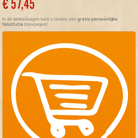
€ 57,45
In de winkelwagen kunt u tevens een
gratis persoonlijke
felicitatie
toevoegen!