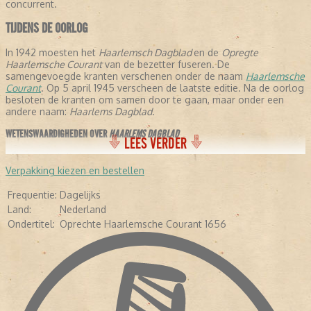
concurrent.
TIJDENS DE OORLOG
In 1942 moesten het
Haarlemsch Dagblad
en de
Opregte
Haarlemsche Courant
van de bezetter fuseren. De
samengevoegde kranten verschenen onder de naam
Haarlemsche
Courant
. Op 5 april 1945 verscheen de laatste editie. Na de oorlog
besloten de kranten om samen door te gaan, maar onder een
andere naam:
Haarlems Dagblad.
WETENSWAARDIGHEDEN OVER
HAARLEMS DAGBLAD
LEES VERDER
- De krant stelt dat ze de oudste krant verschijnende krant ter
wereld is, omdat ze is samengegaan met de
Opregte Haarlemsche
Verpakking kiezen en bestellen
Courant
.
- In de negentiende eeuw schreven een aantal letterkundigen voor
Frequentie:
Dagelijks
de krant: Conrad Busken Huet en Eduard Douwes Dekker, beter
Land:
Nederland
bekend als Multatuli.
Ondertitel:
Oprechte Haarlemsche Courant 1656
- In 1948 kreeg de krant de toevoeging:
Oprechte haarlemsche
Courant 1656.
-
In 2005 veranderde de avondkrant in een ochtendkrant.
- Diverse bekende Nederlanders hebben voor de krant geschreven,
waaronder Pim Fortuyn, Mart Smeets, Brigitte Kaandorp en Heleen
van Royen.
- In april 2013 verscheen de krant voor het eerst als tabloid.