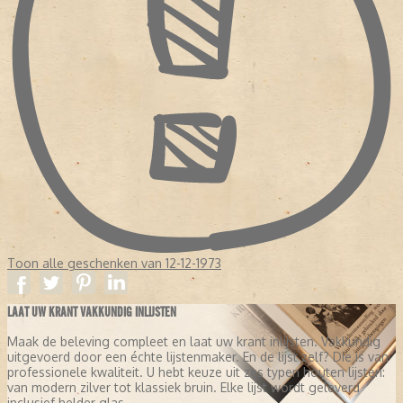
Toon alle geschenken van 12-12-1973
LAAT UW KRANT VAKKUNDIG INLIJSTEN
Maak de beleving compleet en laat uw krant inlijsten. Vakkundig
uitgevoerd door een échte lijstenmaker. En de lijst zelf? Die is van
professionele kwaliteit. U hebt keuze uit zes typen houten lijsten:
van modern zilver tot klassiek bruin. Elke lijst wordt geleverd
inclusief helder glas.