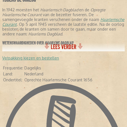
In 1942 moesten het
Haarlemsch Dagblad
en de
Opregte
Haarlemsche Courant
van de bezetter fuseren. De
samengevoegde kranten verschenen onder de naam
Haarlemsche
Courant
. Op 5 april 1945 verscheen de laatste editie. Na de oorlog
besloten de kranten om samen door te gaan, maar onder een
andere naam:
Haarlems Dagblad.
WETENSWAARDIGHEDEN OVER
HAARLEMS DAGBLAD
LEES VERDER
- De krant stelt dat ze de oudste krant verschijnende krant ter
wereld is, omdat ze is samengegaan met de
Opregte Haarlemsche
Verpakking kiezen en bestellen
Courant
.
- In de negentiende eeuw schreven een aantal letterkundigen voor
Frequentie:
Dagelijks
de krant: Conrad Busken Huet en Eduard Douwes Dekker, beter
Land:
Nederland
bekend als Multatuli.
Ondertitel:
Oprechte Haarlemsche Courant 1656
- In 1948 kreeg de krant de toevoeging:
Oprechte haarlemsche
Courant 1656.
-
In 2005 veranderde de avondkrant in een ochtendkrant.
- Diverse bekende Nederlanders hebben voor de krant geschreven,
waaronder Pim Fortuyn, Mart Smeets, Brigitte Kaandorp en Heleen
van Royen.
- In april 2013 verscheen de krant voor het eerst als tabloid.