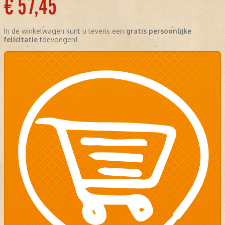
€ 57,45
In de winkelwagen kunt u tevens een
gratis persoonlijke
felicitatie
toevoegen!