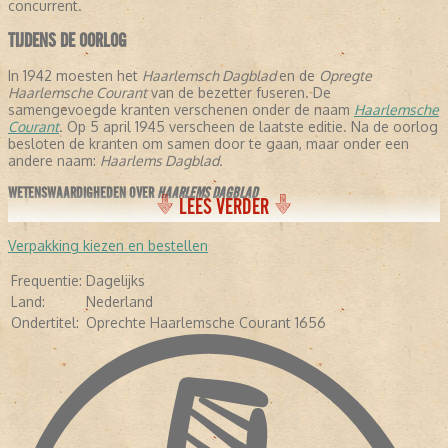
concurrent.
TIJDENS DE OORLOG
In 1942 moesten het
Haarlemsch Dagblad
en de
Opregte
Haarlemsche Courant
van de bezetter fuseren. De
samengevoegde kranten verschenen onder de naam
Haarlemsche
Courant
. Op 5 april 1945 verscheen de laatste editie. Na de oorlog
besloten de kranten om samen door te gaan, maar onder een
andere naam:
Haarlems Dagblad.
WETENSWAARDIGHEDEN OVER
HAARLEMS DAGBLAD
LEES VERDER
- De krant stelt dat ze de oudste krant verschijnende krant ter
wereld is, omdat ze is samengegaan met de
Opregte Haarlemsche
Verpakking kiezen en bestellen
Courant
.
- In de negentiende eeuw schreven een aantal letterkundigen voor
Frequentie:
Dagelijks
de krant: Conrad Busken Huet en Eduard Douwes Dekker, beter
Land:
Nederland
bekend als Multatuli.
Ondertitel:
Oprechte Haarlemsche Courant 1656
- In 1948 kreeg de krant de toevoeging:
Oprechte haarlemsche
Courant 1656.
-
In 2005 veranderde de avondkrant in een ochtendkrant.
- Diverse bekende Nederlanders hebben voor de krant geschreven,
waaronder Pim Fortuyn, Mart Smeets, Brigitte Kaandorp en Heleen
van Royen.
- In april 2013 verscheen de krant voor het eerst als tabloid.