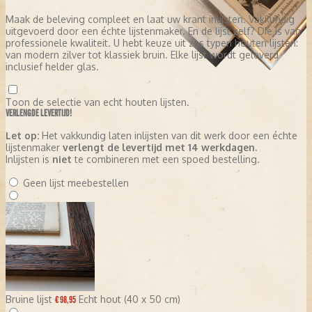
Maak de beleving compleet en laat uw krant inlijsten. Vakkundig
uitgevoerd door een échte lijstenmaker. En de lijst zelf? Die is van
professionele kwaliteit. U hebt keuze uit zes typen houten lijsten:
van modern zilver tot klassiek bruin. Elke lijst wordt geleverd
inclusief helder glas.
Toon de selectie van echt houten lijsten.
VERLENGDE LEVERTIJD!
Let op:
Het vakkundig laten inlijsten van dit werk door een échte
lijstenmaker
verlengt de levertijd met 14 werkdagen
.
Inlijsten is
niet
te combineren met een spoed bestelling.
Geen lijst meebestellen
Bruine lijst
Echt hout (40 x 50 cm)
€ 98,95