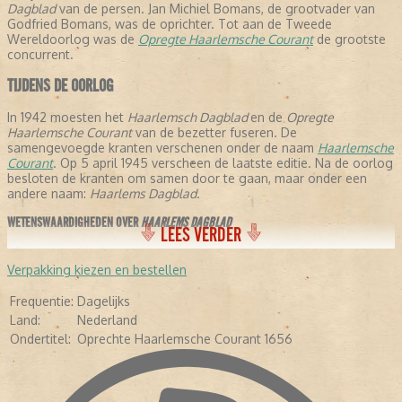
Dagblad
van de persen. Jan Michiel Bomans, de grootvader van
Godfried Bomans, was de oprichter. Tot aan de Tweede
Wereldoorlog was de
Opregte Haarlemsche Courant
de grootste
concurrent.
TIJDENS DE OORLOG
In 1942 moesten het
Haarlemsch Dagblad
en de
Opregte
Haarlemsche Courant
van de bezetter fuseren. De
samengevoegde kranten verschenen onder de naam
Haarlemsche
Courant
. Op 5 april 1945 verscheen de laatste editie. Na de oorlog
besloten de kranten om samen door te gaan, maar onder een
andere naam:
Haarlems Dagblad.
WETENSWAARDIGHEDEN OVER
HAARLEMS DAGBLAD
LEES VERDER
- De krant stelt dat ze de oudste krant verschijnende krant ter
wereld is, omdat ze is samengegaan met de
Opregte Haarlemsche
Verpakking kiezen en bestellen
Courant
.
- In de negentiende eeuw schreven een aantal letterkundigen voor
Frequentie:
Dagelijks
de krant: Conrad Busken Huet en Eduard Douwes Dekker, beter
Land:
Nederland
bekend als Multatuli.
Ondertitel:
Oprechte Haarlemsche Courant 1656
- In 1948 kreeg de krant de toevoeging:
Oprechte haarlemsche
Courant 1656.
-
In 2005 veranderde de avondkrant in een ochtendkrant.
- Diverse bekende Nederlanders hebben voor de krant geschreven,