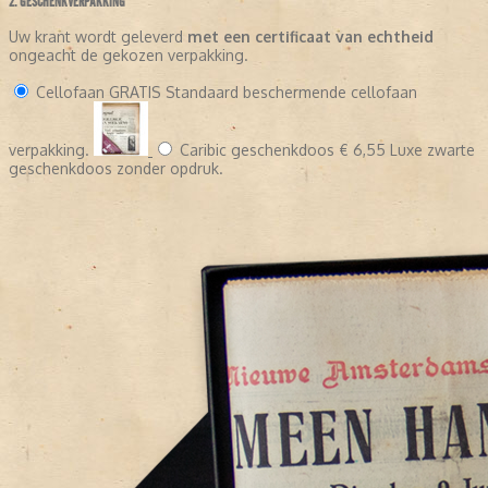
2. GESCHENKVERPAKKING
Uw krant wordt geleverd
met een certificaat van echtheid
ongeacht de gekozen verpakking.
Cellofaan
GRATIS
Standaard beschermende cellofaan
verpakking.
Caribic geschenkdoos
€ 6,55
Luxe zwarte
geschenkdoos zonder opdruk.