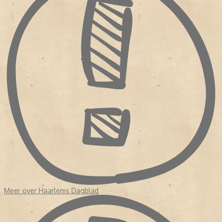
waaronder Pim Fortuyn, Mart Smeets, Brigitte Kaandorp en Heleen
van Royen.
- In april 2013 verscheen de krant voor het eerst als tabloid.
Meer over Haarlems Dagblad