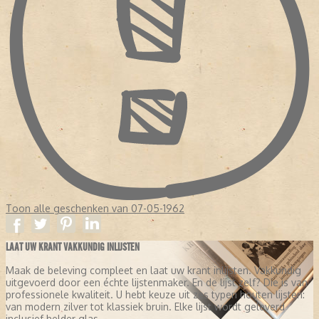
Toon alle geschenken van 07-05-1962
LAAT UW KRANT VAKKUNDIG INLIJSTEN
Maak de beleving compleet en laat uw krant inlijsten. Vakkundig
uitgevoerd door een échte lijstenmaker. En de lijst zelf? Die is van
professionele kwaliteit. U hebt keuze uit zes typen houten lijsten:
van modern zilver tot klassiek bruin. Elke lijst wordt geleverd
inclusief helder glas.