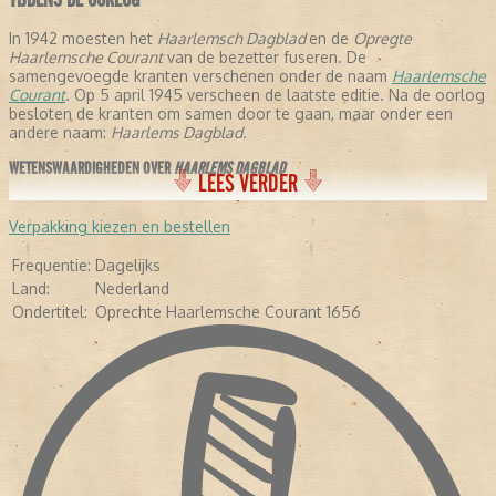
In 1942 moesten het
Haarlemsch Dagblad
en de
Opregte
Haarlemsche Courant
van de bezetter fuseren. De
samengevoegde kranten verschenen onder de naam
Haarlemsche
Courant
. Op 5 april 1945 verscheen de laatste editie. Na de oorlog
besloten de kranten om samen door te gaan, maar onder een
andere naam:
Haarlems Dagblad.
WETENSWAARDIGHEDEN OVER
HAARLEMS DAGBLAD
LEES VERDER
- De krant stelt dat ze de oudste krant verschijnende krant ter
wereld is, omdat ze is samengegaan met de
Opregte Haarlemsche
Verpakking kiezen en bestellen
Courant
.
- In de negentiende eeuw schreven een aantal letterkundigen voor
Frequentie:
Dagelijks
de krant: Conrad Busken Huet en Eduard Douwes Dekker, beter
Land:
Nederland
bekend als Multatuli.
Ondertitel:
Oprechte Haarlemsche Courant 1656
- In 1948 kreeg de krant de toevoeging:
Oprechte haarlemsche
Courant 1656.
-
In 2005 veranderde de avondkrant in een ochtendkrant.
- Diverse bekende Nederlanders hebben voor de krant geschreven,
waaronder Pim Fortuyn, Mart Smeets, Brigitte Kaandorp en Heleen
van Royen.
- In april 2013 verscheen de krant voor het eerst als tabloid.