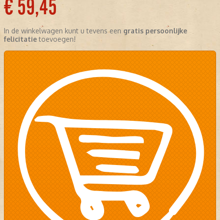
€ 59,45
In de winkelwagen kunt u tevens een
gratis persoonlijke
felicitatie
toevoegen!