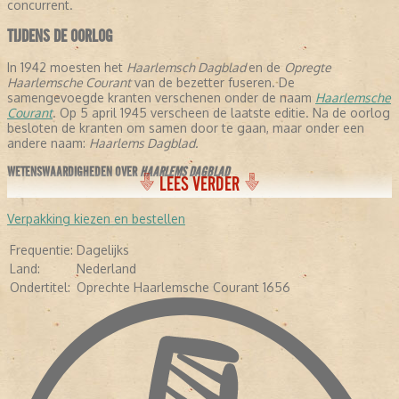
concurrent.
TIJDENS DE OORLOG
In 1942 moesten het
Haarlemsch Dagblad
en de
Opregte
Haarlemsche Courant
van de bezetter fuseren. De
samengevoegde kranten verschenen onder de naam
Haarlemsche
Courant
. Op 5 april 1945 verscheen de laatste editie. Na de oorlog
besloten de kranten om samen door te gaan, maar onder een
andere naam:
Haarlems Dagblad.
WETENSWAARDIGHEDEN OVER
HAARLEMS DAGBLAD
LEES VERDER
- De krant stelt dat ze de oudste krant verschijnende krant ter
wereld is, omdat ze is samengegaan met de
Opregte Haarlemsche
Verpakking kiezen en bestellen
Courant
.
- In de negentiende eeuw schreven een aantal letterkundigen voor
Frequentie:
Dagelijks
de krant: Conrad Busken Huet en Eduard Douwes Dekker, beter
Land:
Nederland
bekend als Multatuli.
Ondertitel:
Oprechte Haarlemsche Courant 1656
- In 1948 kreeg de krant de toevoeging:
Oprechte haarlemsche
Courant 1656.
-
In 2005 veranderde de avondkrant in een ochtendkrant.
- Diverse bekende Nederlanders hebben voor de krant geschreven,
waaronder Pim Fortuyn, Mart Smeets, Brigitte Kaandorp en Heleen
van Royen.
- In april 2013 verscheen de krant voor het eerst als tabloid.