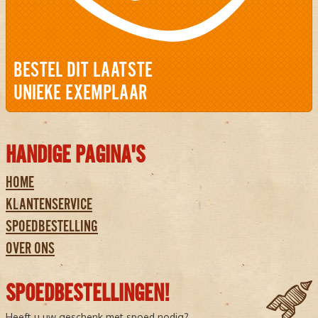
BESTEL DIT LAATSTE
UNIEKE EXEMPLAAR
HANDIGE PAGINA'S
HOME
KLANTENSERVICE
SPOEDBESTELLING
OVER ONS
SPOEDBESTELLINGEN!
Heeft u uw geschenk met spoed nodig?