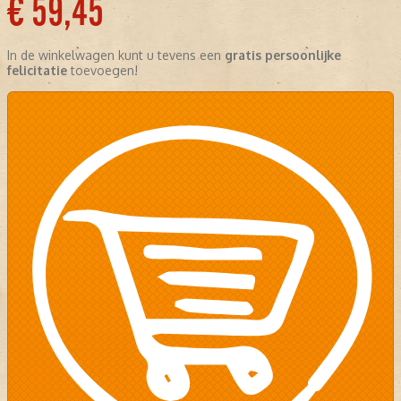
€ 59,45
In de winkelwagen kunt u tevens een
gratis persoonlijke
felicitatie
toevoegen!