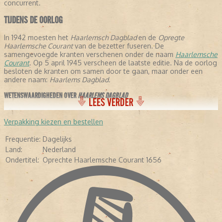
concurrent.
TIJDENS DE OORLOG
In 1942 moesten het
Haarlemsch Dagblad
en de
Opregte
Haarlemsche Courant
van de bezetter fuseren. De
samengevoegde kranten verschenen onder de naam
Haarlemsche
Courant
. Op 5 april 1945 verscheen de laatste editie. Na de oorlog
besloten de kranten om samen door te gaan, maar onder een
andere naam:
Haarlems Dagblad.
WETENSWAARDIGHEDEN OVER
HAARLEMS DAGBLAD
LEES VERDER
- De krant stelt dat ze de oudste krant verschijnende krant ter
wereld is, omdat ze is samengegaan met de
Opregte Haarlemsche
Verpakking kiezen en bestellen
Courant
.
- In de negentiende eeuw schreven een aantal letterkundigen voor
Frequentie:
Dagelijks
de krant: Conrad Busken Huet en Eduard Douwes Dekker, beter
Land:
Nederland
bekend als Multatuli.
Ondertitel:
Oprechte Haarlemsche Courant 1656
- In 1948 kreeg de krant de toevoeging:
Oprechte haarlemsche
Courant 1656.
-
In 2005 veranderde de avondkrant in een ochtendkrant.
- Diverse bekende Nederlanders hebben voor de krant geschreven,
waaronder Pim Fortuyn, Mart Smeets, Brigitte Kaandorp en Heleen
van Royen.
- In april 2013 verscheen de krant voor het eerst als tabloid.