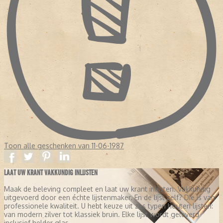
Toon alle geschenken van 11-06-1987
LAAT UW KRANT VAKKUNDIG INLIJSTEN
Maak de beleving compleet en laat uw krant inlijsten. Vakkundig
uitgevoerd door een échte lijstenmaker. En de lijst zelf? Die is van
professionele kwaliteit. U hebt keuze uit zes typen houten lijsten:
van modern zilver tot klassiek bruin. Elke lijst wordt geleverd
inclusief helder glas.