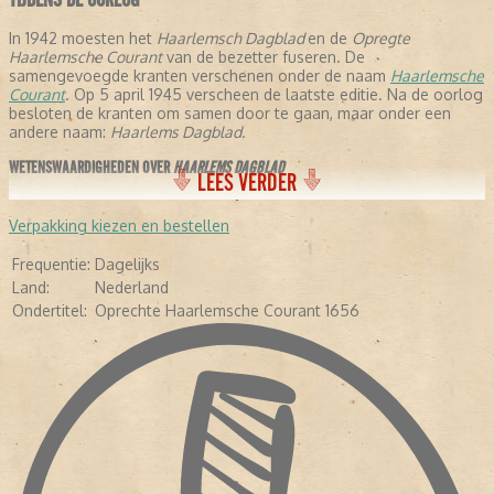
In 1942 moesten het
Haarlemsch Dagblad
en de
Opregte
Haarlemsche Courant
van de bezetter fuseren. De
samengevoegde kranten verschenen onder de naam
Haarlemsche
Courant
. Op 5 april 1945 verscheen de laatste editie. Na de oorlog
besloten de kranten om samen door te gaan, maar onder een
andere naam:
Haarlems Dagblad.
WETENSWAARDIGHEDEN OVER
HAARLEMS DAGBLAD
LEES VERDER
- De krant stelt dat ze de oudste krant verschijnende krant ter
wereld is, omdat ze is samengegaan met de
Opregte Haarlemsche
Verpakking kiezen en bestellen
Courant
.
- In de negentiende eeuw schreven een aantal letterkundigen voor
Frequentie:
Dagelijks
de krant: Conrad Busken Huet en Eduard Douwes Dekker, beter
Land:
Nederland
bekend als Multatuli.
Ondertitel:
Oprechte Haarlemsche Courant 1656
- In 1948 kreeg de krant de toevoeging:
Oprechte haarlemsche
Courant 1656.
-
In 2005 veranderde de avondkrant in een ochtendkrant.
- Diverse bekende Nederlanders hebben voor de krant geschreven,
waaronder Pim Fortuyn, Mart Smeets, Brigitte Kaandorp en Heleen
van Royen.
- In april 2013 verscheen de krant voor het eerst als tabloid.