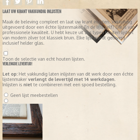
LAAT UW KRANT VAKKUNDIG INLIJSTEN
Maak de beleving compleet en laat uw krant inlijsten. Vakkundig
uitgevoerd door een échte lijstenmaker. En de lijst zelf? Die is van
professionele kwaliteit. U hebt keuze uit zes typen houten lijsten:
van modern zilver tot klassiek bruin. Elke lijst wordt geleverd
inclusief helder glas.
Toon de selectie van echt houten lijsten.
VERLENGDE LEVERTIJD!
Let op:
Het vakkundig laten inlijsten van dit werk door een échte
lijstenmaker
verlengt de levertijd met 14 werkdagen
.
Inlijsten is
niet
te combineren met een spoed bestelling.
Geen lijst meebestellen