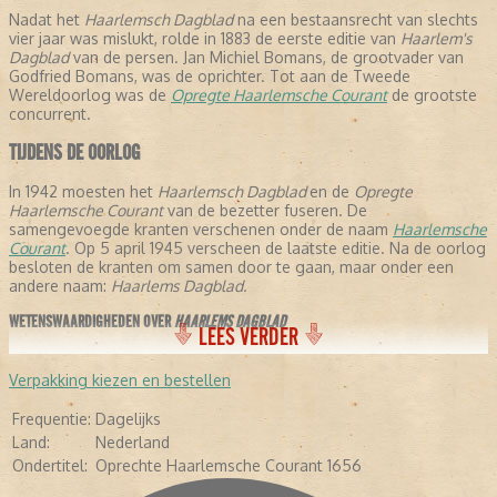
Nadat het
Haarlemsch Dagblad
na een bestaansrecht van slechts
vier jaar was mislukt, rolde in 1883 de eerste editie van
Haarlem's
Dagblad
van de persen. Jan Michiel Bomans, de grootvader van
Godfried Bomans, was de oprichter. Tot aan de Tweede
Wereldoorlog was de
Opregte Haarlemsche Courant
de grootste
concurrent.
TIJDENS DE OORLOG
In 1942 moesten het
Haarlemsch Dagblad
en de
Opregte
Haarlemsche Courant
van de bezetter fuseren. De
samengevoegde kranten verschenen onder de naam
Haarlemsche
Courant
. Op 5 april 1945 verscheen de laatste editie. Na de oorlog
besloten de kranten om samen door te gaan, maar onder een
andere naam:
Haarlems Dagblad.
WETENSWAARDIGHEDEN OVER
HAARLEMS DAGBLAD
LEES VERDER
- De krant stelt dat ze de oudste krant verschijnende krant ter
wereld is, omdat ze is samengegaan met de
Opregte Haarlemsche
Verpakking kiezen en bestellen
Courant
.
- In de negentiende eeuw schreven een aantal letterkundigen voor
Frequentie:
Dagelijks
de krant: Conrad Busken Huet en Eduard Douwes Dekker, beter
Land:
Nederland
bekend als Multatuli.
Ondertitel:
Oprechte Haarlemsche Courant 1656
- In 1948 kreeg de krant de toevoeging:
Oprechte haarlemsche
Courant 1656.