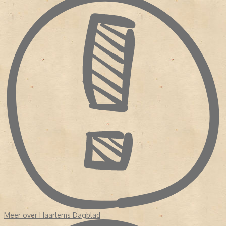
-
In 2005 veranderde de avondkrant in een ochtendkrant.
- Diverse bekende Nederlanders hebben voor de krant geschreven,
waaronder Pim Fortuyn, Mart Smeets, Brigitte Kaandorp en Heleen
van Royen.
- In april 2013 verscheen de krant voor het eerst als tabloid.
Meer over Haarlems Dagblad