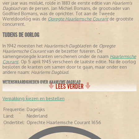
vier jaar was mislukt, rolde in 1883 de eerste editie van
Haarlem's
Dagblad
van de persen. Jan Michiel Bomans, de grootvader van
Godfried Bomans, was de oprichter. Tot aan de Tweede
Wereldoorlog was de
Opregte Haarlemsche Courant
de grootste
concurrent.
TIJDENS DE OORLOG
In 1942 moesten het
Haarlemsch Dagblad
en de
Opregte
Haarlemsche Courant
van de bezetter fuseren. De
samengevoegde kranten verschenen onder de naam
Haarlemsche
Courant
. Op 5 april 1945 verscheen de laatste editie. Na de oorlog
besloten de kranten om samen door te gaan, maar onder een
andere naam:
Haarlems Dagblad.
WETENSWAARDIGHEDEN OVER
HAARLEMS DAGBLAD
LEES VERDER
- De krant stelt dat ze de oudste krant verschijnende krant ter
wereld is, omdat ze is samengegaan met de
Opregte Haarlemsche
Verpakking kiezen en bestellen
Courant
.
- In de negentiende eeuw schreven een aantal letterkundigen voor
Frequentie:
Dagelijks
de krant: Conrad Busken Huet en Eduard Douwes Dekker, beter
Land:
Nederland
bekend als Multatuli.
Ondertitel:
Oprechte Haarlemsche Courant 1656
- In 1948 kreeg de krant de toevoeging:
Oprechte haarlemsche
Courant 1656.
-
In 2005 veranderde de avondkrant in een ochtendkrant.