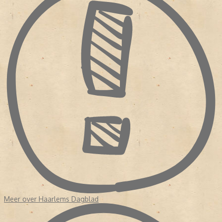
- Diverse bekende Nederlanders hebben voor de krant geschreven,
waaronder Pim Fortuyn, Mart Smeets, Brigitte Kaandorp en Heleen
van Royen.
- In april 2013 verscheen de krant voor het eerst als tabloid.
Meer over Haarlems Dagblad