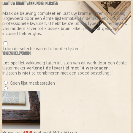
LAAT UW KRANT VAKKUNDIG INLIJSTEN
Maak de beleving compleet en laat uw krant inlijsten. Vakkundig
uitgevoerd door een échte lijstenmaker. En de lijst zelf? Die is van
professionele kwaliteit. U hebt keuze uit zes typen houten lijsten:
van modern zilver tot klassiek bruin. Elke lijst wordt geleverd
inclusief helder glas.
Toon de selectie van echt houten lijsten.
VERLENGDE LEVERTIJD!
Let op:
Het vakkundig laten inlijsten van dit werk door een échte
lijstenmaker
verlengt de levertijd met 14 werkdagen
.
Inlijsten is
niet
te combineren met een spoed bestelling.
Geen lijst meebestellen
Bruine lijst
Echt hout (40 x 50 cm)