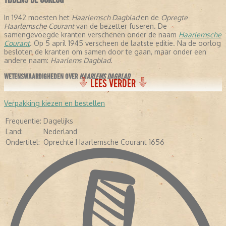
In 1942 moesten het
Haarlemsch Dagblad
en de
Opregte
Haarlemsche Courant
van de bezetter fuseren. De
samengevoegde kranten verschenen onder de naam
Haarlemsche
Courant
. Op 5 april 1945 verscheen de laatste editie. Na de oorlog
besloten de kranten om samen door te gaan, maar onder een
andere naam:
Haarlems Dagblad.
WETENSWAARDIGHEDEN OVER
HAARLEMS DAGBLAD
LEES VERDER
- De krant stelt dat ze de oudste krant verschijnende krant ter
wereld is, omdat ze is samengegaan met de
Opregte Haarlemsche
Verpakking kiezen en bestellen
Courant
.
- In de negentiende eeuw schreven een aantal letterkundigen voor
Frequentie:
Dagelijks
de krant: Conrad Busken Huet en Eduard Douwes Dekker, beter
Land:
Nederland
bekend als Multatuli.
Ondertitel:
Oprechte Haarlemsche Courant 1656
- In 1948 kreeg de krant de toevoeging:
Oprechte haarlemsche
Courant 1656.
-
In 2005 veranderde de avondkrant in een ochtendkrant.
- Diverse bekende Nederlanders hebben voor de krant geschreven,
waaronder Pim Fortuyn, Mart Smeets, Brigitte Kaandorp en Heleen
van Royen.
- In april 2013 verscheen de krant voor het eerst als tabloid.