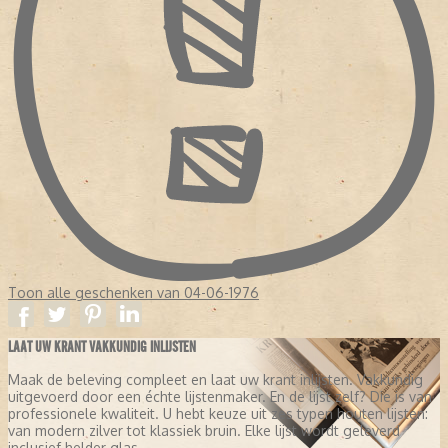
Toon alle geschenken van 04-06-1976
LAAT UW KRANT VAKKUNDIG INLIJSTEN
Maak de beleving compleet en laat uw krant inlijsten. Vakkundig
uitgevoerd door een échte lijstenmaker. En de lijst zelf? Die is van
professionele kwaliteit. U hebt keuze uit zes typen houten lijsten:
van modern zilver tot klassiek bruin. Elke lijst wordt geleverd
inclusief helder glas.