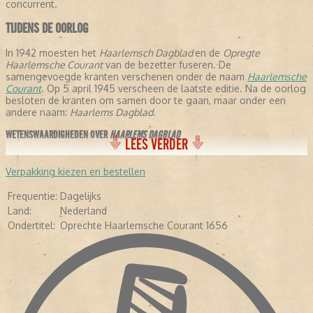
concurrent.
TIJDENS DE OORLOG
In 1942 moesten het
Haarlemsch Dagblad
en de
Opregte
Haarlemsche Courant
van de bezetter fuseren. De
samengevoegde kranten verschenen onder de naam
Haarlemsche
Courant
. Op 5 april 1945 verscheen de laatste editie. Na de oorlog
besloten de kranten om samen door te gaan, maar onder een
andere naam:
Haarlems Dagblad.
WETENSWAARDIGHEDEN OVER
HAARLEMS DAGBLAD
LEES VERDER
- De krant stelt dat ze de oudste krant verschijnende krant ter
wereld is, omdat ze is samengegaan met de
Opregte Haarlemsche
Verpakking kiezen en bestellen
Courant
.
- In de negentiende eeuw schreven een aantal letterkundigen voor
Frequentie:
Dagelijks
de krant: Conrad Busken Huet en Eduard Douwes Dekker, beter
Land:
Nederland
bekend als Multatuli.
Ondertitel:
Oprechte Haarlemsche Courant 1656
- In 1948 kreeg de krant de toevoeging:
Oprechte haarlemsche
Courant 1656.
-
In 2005 veranderde de avondkrant in een ochtendkrant.
- Diverse bekende Nederlanders hebben voor de krant geschreven,
waaronder Pim Fortuyn, Mart Smeets, Brigitte Kaandorp en Heleen
van Royen.
- In april 2013 verscheen de krant voor het eerst als tabloid.