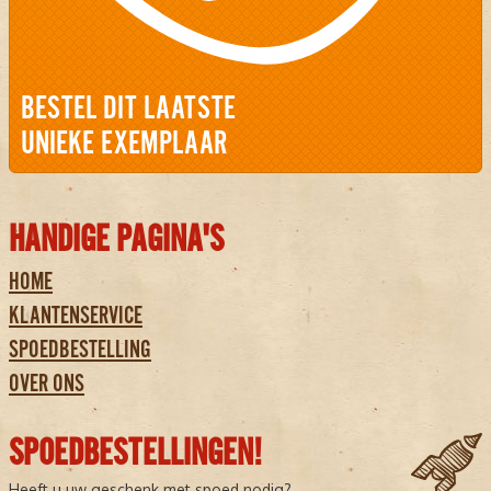
BESTEL DIT LAATSTE
UNIEKE EXEMPLAAR
HANDIGE PAGINA'S
HOME
KLANTENSERVICE
SPOEDBESTELLING
OVER ONS
SPOEDBESTELLINGEN!
Heeft u uw geschenk met spoed nodig?