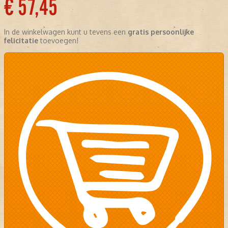
€ 57,45
In de winkelwagen kunt u tevens een
gratis persoonlijke
felicitatie
toevoegen!