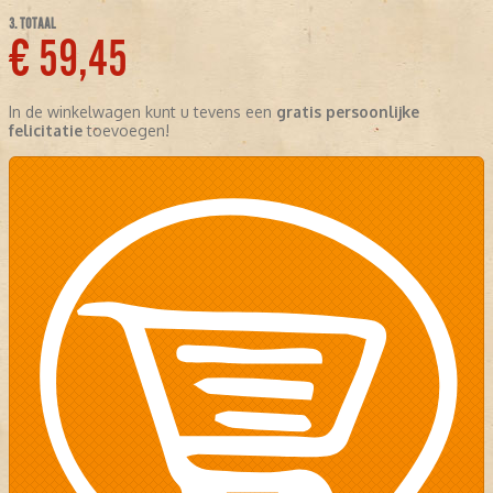
3. TOTAAL
€ 59,45
In de winkelwagen kunt u tevens een
gratis persoonlijke
felicitatie
toevoegen!