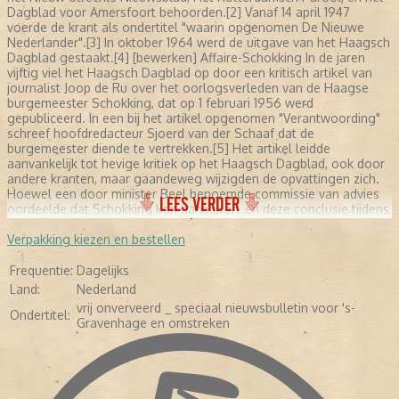
Dagblad voor Amersfoort behoorden.[2] Vanaf 14 april 1947
voerde de krant als ondertitel "waarin opgenomen De Nieuwe
Nederlander".[3] In oktober 1964 werd de uitgave van het Haagsch
Dagblad gestaakt.[4] [bewerken] Affaire-Schokking In de jaren
vijftig viel het Haagsch Dagblad op door een kritisch artikel van
journalist Joop de Ru over het oorlogsverleden van de Haagse
burgemeester Schokking, dat op 1 februari 1956 werd
gepubliceerd. In een bij het artikel opgenomen "Verantwoording"
schreef hoofdredacteur Sjoerd van der Schaaf dat de
burgemeester diende te vertrekken.[5] Het artikel leidde
aanvankelijk tot hevige kritiek op het Haagsch Dagblad, ook door
andere kranten, maar gaandeweg wijzigden de opvattingen zich.
Hoewel een door minister Beel benoemde commissie van advies
LEES VERDER
oordeelde dat Schokking kon aanblijven, en deze conclusie tijdens
een Kamerdebat werd onderschreven, trad hij in juli 1956 af als
burgemeester. Henk Hofland zou de affaire later in Tegels lichten
Verpakking kiezen en bestellen
(1972) omschrijven als "de eerste moderne, naoorlogse slag om
de aard van het gezag in Nederland", waarbij het volgens Hofland
Frequentie:
Dagelijks
al snel niet meer ging om de persoon van de burgemeester, maar
Land:
Nederland
om het breken van "de geslotenheid van een traditionele
vrij onverveerd _ speciaal nieuwsbulletin voor 's-
hiërarchie".[6] Bronnen, noten en/of referenties 1. ↑ Jan van de
Ondertitel:
Gravenhage en omstreken
Plasse Kroniek van de Nederlandse dagblad- en opiniepers ((2005)
pagina 59 2. ↑ Elisabeth van Blankenstein Dr. M. van Blankenstein:
een Nederlands dagbladdiplomaat, 1880-1964 pagina 370 3. ↑ Jan
van de Plasse Kroniek van de Nederlandse dagblad- en opiniepers
((2005) pagina 84 4. ↑ Jan van de Plasse Kroniek van de