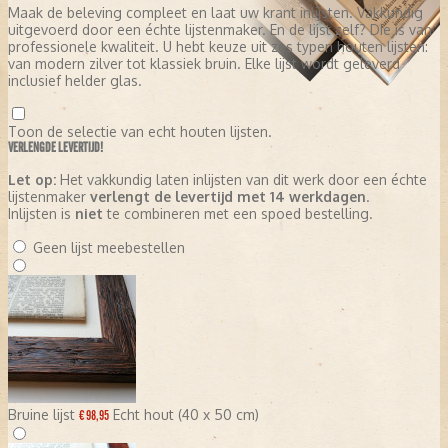
Maak de beleving compleet en laat uw krant inlijsten. Vakkundig
uitgevoerd door een échte lijstenmaker. En de lijst zelf? Die is van
professionele kwaliteit. U hebt keuze uit zes typen houten lijsten:
van modern zilver tot klassiek bruin. Elke lijst wordt geleverd
inclusief helder glas.
Toon de selectie van echt houten lijsten.
VERLENGDE LEVERTIJD!
Let op:
Het vakkundig laten inlijsten van dit werk door een échte
lijstenmaker
verlengt de levertijd met 14 werkdagen
.
Inlijsten is
niet
te combineren met een spoed bestelling.
Geen lijst meebestellen
Bruine lijst
Echt hout (40 x 50 cm)
€ 98,95