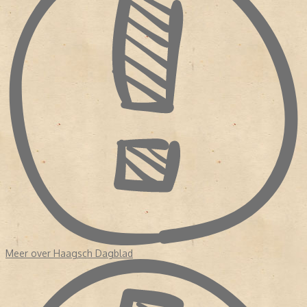
Nederlandse dagblad- en opiniepers ((2005) pagina 95 5. ↑ Paul
Koedijk Vrijheid in verantwoordelijkheid, opgenomen in: Paul Luykx
en Pim Slot (redactie) Een stille revolutie?: cultuur en mentaliteit in
de lange jaren vijftig (1997) 6. ↑ Henk Hofland Tegels lichten
Meer over Haagsch Dagblad