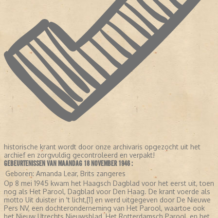
historische krant wordt door onze archivaris opgezocht uit het
archief en zorgvuldig gecontroleerd en verpakt!
GEBEURTENISSEN VAN MAANDAG 18 NOVEMBER 1946 :
Geboren:
Amanda Lear, Brits zangeres
Op 8 mei 1945 kwam het Haagsch Dagblad voor het eerst uit, toen
nog als Het Parool, Dagblad voor Den Haag. De krant voerde als
motto Uit duister in 't licht,[1] en werd uitgegeven door De Nieuwe
Pers NV, een dochteronderneming van Het Parool, waartoe ook
het Nieuw Utrechts Nieuwsblad, Het Rotterdamsch Parool, en het