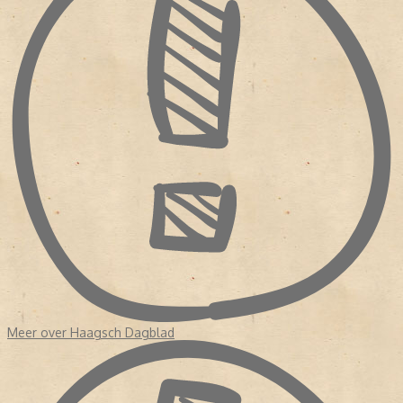
Nederlandse dagblad- en opiniepers ((2005) pagina 95 5. ↑ Paul
Koedijk Vrijheid in verantwoordelijkheid, opgenomen in: Paul Luykx
en Pim Slot (redactie) Een stille revolutie?: cultuur en mentaliteit in
de lange jaren vijftig (1997) 6. ↑ Henk Hofland Tegels lichten
Meer over Haagsch Dagblad