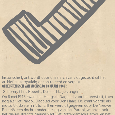
historische krant wordt door onze archivaris opgezocht uit het
archief en zorgvuldig gecontroleerd en verpakt!
GEBEURTENISSEN VAN WOENSDAG 13 MAART 1946 :
Geboren:
Chris Roberts, Duits schlagerzanger
Op 8 mei 1945 kwam het Haagsch Dagblad voor het eerst uit, toen
nog als Het Parool, Dagblad voor Den Haag. De krant voerde als
motto Uit duister in 't licht,[1] en werd uitgegeven door De Nieuwe
Pers NV, een dochteronderneming van Het Parool, waartoe ook
het Nieuw Utrechts Nieuwsblad, Het Rotterdamsch Parool, en het