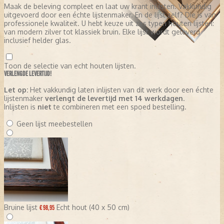
Maak de beleving compleet en laat uw krant inlijsten. Vakkundig
uitgevoerd door een échte lijstenmaker. En de lijst zelf? Die is van
professionele kwaliteit. U hebt keuze uit zes typen houten lijsten:
van modern zilver tot klassiek bruin. Elke lijst wordt geleverd
inclusief helder glas.
Toon de selectie van echt houten lijsten.
VERLENGDE LEVERTIJD!
Let op:
Het vakkundig laten inlijsten van dit werk door een échte
lijstenmaker
verlengt de levertijd met 14 werkdagen
.
Inlijsten is
niet
te combineren met een spoed bestelling.
Geen lijst meebestellen
Bruine lijst
Echt hout (40 x 50 cm)
€ 98,95