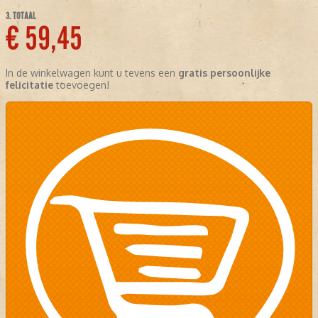
3. TOTAAL
€ 59,45
In de winkelwagen kunt u tevens een
gratis persoonlijke
felicitatie
toevoegen!