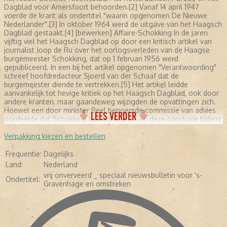
Dagblad voor Amersfoort behoorden.[2] Vanaf 14 april 1947
voerde de krant als ondertitel "waarin opgenomen De Nieuwe
Nederlander".[3] In oktober 1964 werd de uitgave van het Haagsch
Dagblad gestaakt.[4] [bewerken] Affaire-Schokking In de jaren
vijftig viel het Haagsch Dagblad op door een kritisch artikel van
journalist Joop de Ru over het oorlogsverleden van de Haagse
burgemeester Schokking, dat op 1 februari 1956 werd
gepubliceerd. In een bij het artikel opgenomen "Verantwoording"
schreef hoofdredacteur Sjoerd van der Schaaf dat de
burgemeester diende te vertrekken.[5] Het artikel leidde
aanvankelijk tot hevige kritiek op het Haagsch Dagblad, ook door
andere kranten, maar gaandeweg wijzigden de opvattingen zich.
Hoewel een door minister Beel benoemde commissie van advies
LEES VERDER
oordeelde dat Schokking kon aanblijven, en deze conclusie tijdens
een Kamerdebat werd onderschreven, trad hij in juli 1956 af als
burgemeester. Henk Hofland zou de affaire later in Tegels lichten
Verpakking kiezen en bestellen
(1972) omschrijven als "de eerste moderne, naoorlogse slag om
de aard van het gezag in Nederland", waarbij het volgens Hofland
Frequentie:
Dagelijks
al snel niet meer ging om de persoon van de burgemeester, maar
Land:
Nederland
om het breken van "de geslotenheid van een traditionele
vrij onverveerd _ speciaal nieuwsbulletin voor 's-
hiërarchie".[6] Bronnen, noten en/of referenties 1. ↑ Jan van de
Ondertitel:
Gravenhage en omstreken
Plasse Kroniek van de Nederlandse dagblad- en opiniepers ((2005)
pagina 59 2. ↑ Elisabeth van Blankenstein Dr. M. van Blankenstein:
een Nederlands dagbladdiplomaat, 1880-1964 pagina 370 3. ↑ Jan
van de Plasse Kroniek van de Nederlandse dagblad- en opiniepers
((2005) pagina 84 4. ↑ Jan van de Plasse Kroniek van de