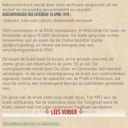
historische krant wordt door onze archivaris opgezocht uit het
archief en zorgvuldig gecontroleerd en verpakt!
GEBEURTENISSEN VAN ZATERDAG 10 APRIL 1976 :
Geboren:
John van Lottum, Nederlands tennisser
1920 verschenen er al 8500 exemplaren. In 1940 telde De Gooi- en
Eemlander al bijna 19.000 abonnees. De krant ging toen echter
meewerken aan de eisen die de Duitse bezetter stelde
(gelijkschakeling), en moest dat bekopen met een
verschijningsverbod in 1945.
Dit kwam de krant weer te boven, en hij groeide mee met de
sterke groei van Hilversum in de jaren 50 en 60. De
oorlogsperiode wordt door De Gooi- en Eemlander zelf meestal
verzwegen - In de jaren zeventig kreeg de krant een centrumlinkse
signatuur, mede door de opkomst van de PvdA in Hilversum, dat
voor de oorlog een overwegend liberale en katholieke gemeente
was.
De groei van de krant zette nog verder door. Tot 1997 was de
krant zelfstandig. Na de overname door De Telegraaf werd de
krant, samen met het later opgeheven Dagblad van Almere,
LEES VERDER
toegevoegd aan de Hollandse Dagbladcombinatie.
Verpakking kiezen en bestellen