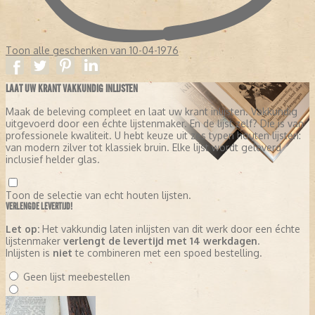
Toon alle geschenken van 10-04-1976
LAAT UW KRANT VAKKUNDIG INLIJSTEN
Maak de beleving compleet en laat uw krant inlijsten. Vakkundig
uitgevoerd door een échte lijstenmaker. En de lijst zelf? Die is van
professionele kwaliteit. U hebt keuze uit zes typen houten lijsten:
van modern zilver tot klassiek bruin. Elke lijst wordt geleverd
inclusief helder glas.
Toon de selectie van echt houten lijsten.
VERLENGDE LEVERTIJD!
Let op:
Het vakkundig laten inlijsten van dit werk door een échte
lijstenmaker
verlengt de levertijd met 14 werkdagen
.
Inlijsten is
niet
te combineren met een spoed bestelling.
Geen lijst meebestellen