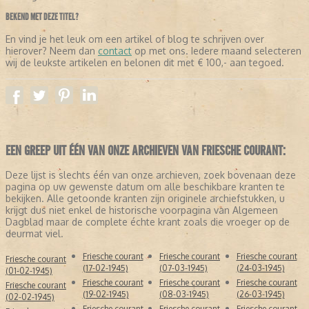
BEKEND MET DEZE TITEL?
En vind je het leuk om een artikel of blog te schrijven over
hierover? Neem dan
contact
op met ons. Iedere maand selecteren
wij de leukste artikelen en belonen dit met € 100,- aan tegoed.
EEN GREEP UIT ÉÉN VAN ONZE ARCHIEVEN VAN FRIESCHE COURANT:
Deze lijst is slechts één van onze archieven, zoek bovenaan deze
pagina op uw gewenste datum om alle beschikbare kranten te
bekijken. Alle getoonde kranten zijn originele archiefstukken, u
krijgt dus niet enkel de historische voorpagina van Algemeen
Dagblad maar de complete échte krant zoals die vroeger op de
deurmat viel.
Friesche courant
Friesche courant
Friesche courant
Friesche courant
(17-02-1945)
(07-03-1945)
(24-03-1945)
(01-02-1945)
Friesche courant
Friesche courant
Friesche courant
Friesche courant
(19-02-1945)
(08-03-1945)
(26-03-1945)
(02-02-1945)
Friesche courant
Friesche courant
Friesche courant