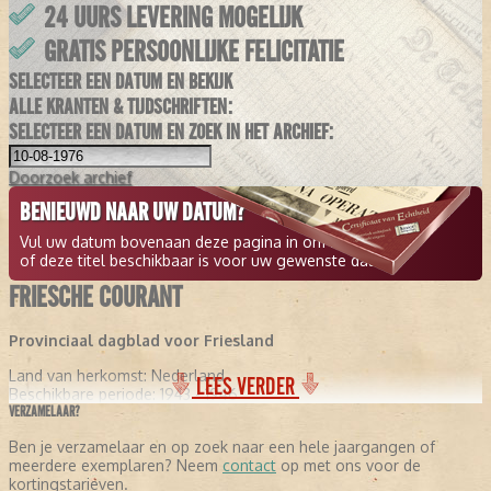
24 UURS LEVERING MOGELIJK
GRATIS PERSOONLIJKE FELICITATIE
SELECTEER EEN DATUM EN BEKIJK
ALLE KRANTEN & TIJDSCHRIFTEN:
SELECTEER EEN DATUM EN ZOEK IN HET ARCHIEF:
Doorzoek
archief
BENIEUWD NAAR UW DATUM?
Vul uw datum bovenaan deze pagina in om te zien
of deze titel beschikbaar is voor uw gewenste datum.
FRIESCHE COURANT
Provinciaal dagblad voor Friesland
Land van herkomst:
Nederland
LEES VERDER
Beschikbare periode:
1943 - 1946
VERZAMELAAR?
Ben je verzamelaar en op zoek naar een hele jaargangen of
meerdere exemplaren? Neem
contact
op met ons voor de
kortingstarieven.